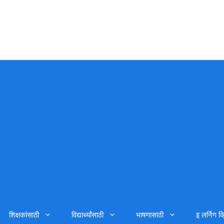
शिक्षकांसाठी
विद्यार्थ्यांसाठी
भाषणासाठी
इ लर्निग व