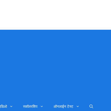
्हिडिओ
स्कॉलरशिप
ऑनलाईन टेस्ट