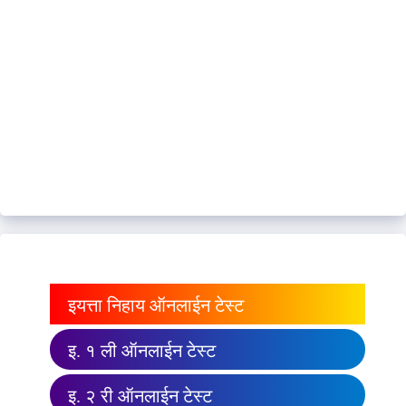
इयत्ता निहाय ऑनलाईन टेस्ट
इ. १ ली ऑनलाईन टेस्ट
इ. २ री ऑनलाईन टेस्ट