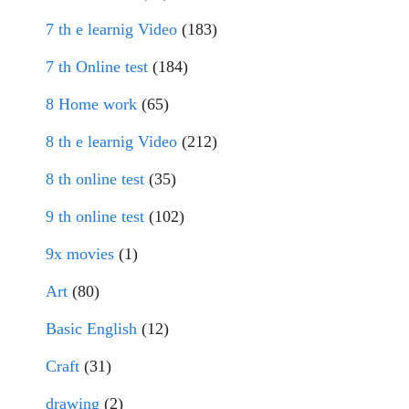
7 th e learnig Video
(183)
7 th Online test
(184)
8 Home work
(65)
8 th e learnig Video
(212)
8 th online test
(35)
9 th online test
(102)
9x movies
(1)
Art
(80)
Basic English
(12)
Craft
(31)
drawing
(2)