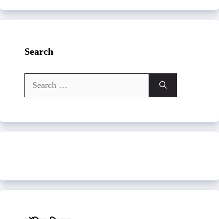
Search
Search
for: