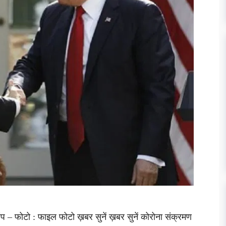
्रंप – फोटो : फाइल फोटो ख़बर सुनें ख़बर सुनें कोरोना संक्रमण