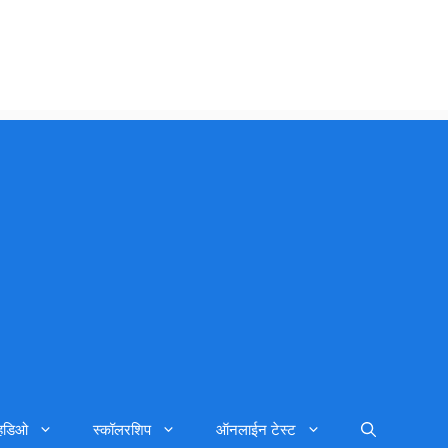
्हिडिओ
स्कॉलरशिप
ऑनलाईन टेस्ट