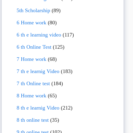
5th Scholarship
(89)
6 Home work
(80)
6 th e learning video
(117)
6 th Online Test
(125)
7 Home work
(68)
7 th e learnig Video
(183)
7 th Online test
(184)
8 Home work
(65)
8 th e learnig Video
(212)
8 th online test
(35)
9 th online test
(102)