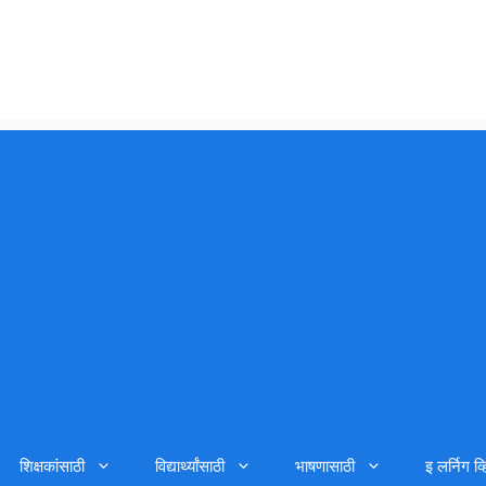
शिक्षकांसाठी
विद्यार्थ्यांसाठी
भाषणासाठी
इ लर्निग व