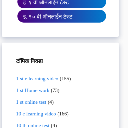
इ. ९ वी ऑनलाईन टेस्ट
इ. १० वी ऑनलाईन टेस्ट
टॉपिक निवडा
1 st e learning video
(155)
1 st Home work
(73)
1 st online test
(4)
10 e learning video
(166)
10 th online test
(4)