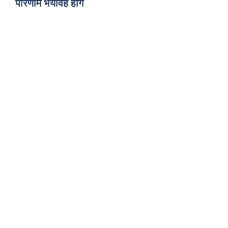
परिणाम भयावह होंगे