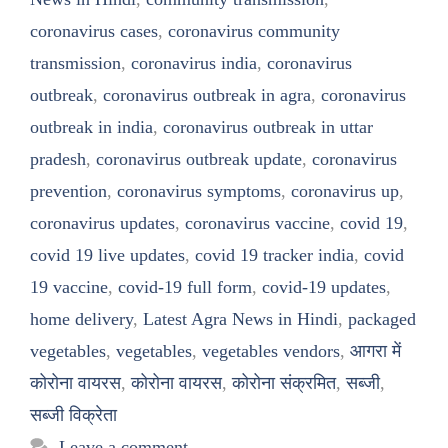
coronavirus cases
,
coronavirus community
transmission
,
coronavirus india
,
coronavirus
outbreak
,
coronavirus outbreak in agra
,
coronavirus
outbreak in india
,
coronavirus outbreak in uttar
pradesh
,
coronavirus outbreak update
,
coronavirus
prevention
,
coronavirus symptoms
,
coronavirus up
,
coronavirus updates
,
coronavirus vaccine
,
covid 19
,
covid 19 live updates
,
covid 19 tracker india
,
covid
19 vaccine
,
covid-19 full form
,
covid-19 updates
,
home delivery
,
Latest Agra News in Hindi
,
packaged
vegetables
,
vegetables
,
vegetables vendors
,
आगरा में
कोरोना वायरस
,
कोरोना वायरस
,
कोरोना संक्रमित
,
सब्जी
,
सब्जी विक्रेता
Leave a comment