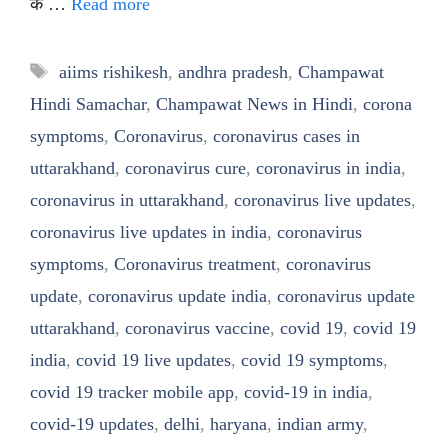
के …
Read more
Tags
aiims rishikesh
,
andhra pradesh
,
Champawat
Hindi Samachar
,
Champawat News in Hindi
,
corona
symptoms
,
Coronavirus
,
coronavirus cases in
uttarakhand
,
coronavirus cure
,
coronavirus in india
,
coronavirus in uttarakhand
,
coronavirus live updates
,
coronavirus live updates in india
,
coronavirus
symptoms
,
Coronavirus treatment
,
coronavirus
update
,
coronavirus update india
,
coronavirus update
uttarakhand
,
coronavirus vaccine
,
covid 19
,
covid 19
india
,
covid 19 live updates
,
covid 19 symptoms
,
covid 19 tracker mobile app
,
covid-19 in india
,
covid-19 updates
,
delhi
,
haryana
,
indian army
,