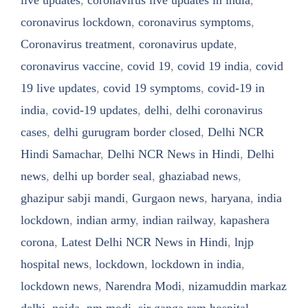
live updates
,
coronavirus live updates in india
,
coronavirus lockdown
,
coronavirus symptoms
,
Coronavirus treatment
,
coronavirus update
,
coronavirus vaccine
,
covid 19
,
covid 19 india
,
covid
19 live updates
,
covid 19 symptoms
,
covid-19 in
india
,
covid-19 updates
,
delhi
,
delhi coronavirus
cases
,
delhi gurugram border closed
,
Delhi NCR
Hindi Samachar
,
Delhi NCR News in Hindi
,
Delhi
news
,
delhi up border seal
,
ghaziabad news
,
ghazipur sabji mandi
,
Gurgaon news
,
haryana
,
india
lockdown
,
indian army
,
indian railway
,
kapashera
corona
,
Latest Delhi NCR News in Hindi
,
lnjp
hospital news
,
lockdown
,
lockdown in india
,
lockdown news
,
Narendra Modi
,
nizamuddin markaz