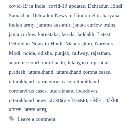
covid-19 in india
,
covid-19 updates
,
Dehradun Hindi
Samachar
,
Dehradun News in Hindi
,
delhi
,
haryana
,
indian army
,
jammu kashmir
,
janata curfew trains
,
janta curfew
,
karnataka
,
kerala
,
laddakh
,
Latest
Dehradun News in Hindi
,
Maharashtra
,
Narendra
Modi
,
noida
,
odisha
,
punjab
,
railway
,
rajasthan
,
supreme court
,
tamil nadu
,
telangana
,
up
,
uttar
pradesh
,
uttarakhand
,
uttarakhand corona cases
,
uttarakhand coronavirus case
,
uttarakhand
coronavirus cases
,
uttarakhand lockdown
,
uttarakhand news
,
उत्तराखंड लॉकडाउन
,
कोरोना
,
कोरोना
वायरस
,
जनता कर्फ्यू
Leave a comment