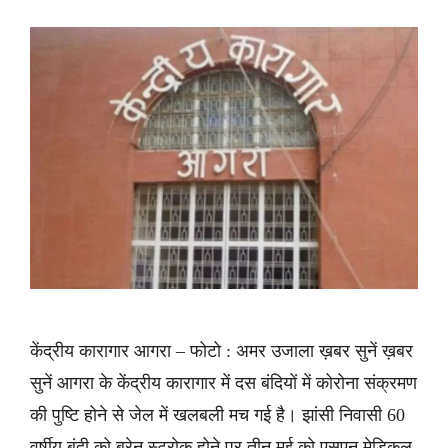
केंद्रीय कारागार आगरा – फोटो : अमर उजाला ख़बर सुनें ख़बर
सुनें आगरा के केंद्रीय कारागार में दस बंदियों में कोरोना संक्रमण
की पुष्टि होने से जेल में खलबली मच गई है। झांसी निवासी 60
वर्षीय बंदी को ब्रेन स्ट्रोक होने पर तीन मई को एसएन मेडिकल