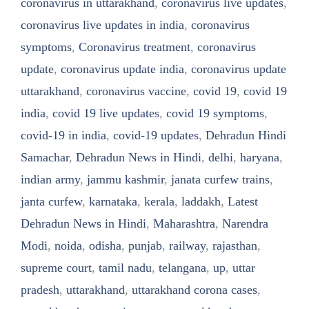
coronavirus in uttarakhand
,
coronavirus live updates
,
coronavirus live updates in india
,
coronavirus
symptoms
,
Coronavirus treatment
,
coronavirus
update
,
coronavirus update india
,
coronavirus update
uttarakhand
,
coronavirus vaccine
,
covid 19
,
covid 19
india
,
covid 19 live updates
,
covid 19 symptoms
,
covid-19 in india
,
covid-19 updates
,
Dehradun Hindi
Samachar
,
Dehradun News in Hindi
,
delhi
,
haryana
,
indian army
,
jammu kashmir
,
janata curfew trains
,
janta curfew
,
karnataka
,
kerala
,
laddakh
,
Latest
Dehradun News in Hindi
,
Maharashtra
,
Narendra
Modi
,
noida
,
odisha
,
punjab
,
railway
,
rajasthan
,
supreme court
,
tamil nadu
,
telangana
,
up
,
uttar
pradesh
,
uttarakhand
,
uttarakhand corona cases
,