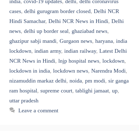
india
,
covid-19 updates
,
delhi
,
delhi coronavirus
cases
,
delhi gurugram border closed
,
Delhi NCR
Hindi Samachar
,
Delhi NCR News in Hindi
,
Delhi
news
,
delhi up border seal
,
ghaziabad news
,
ghazipur sabji mandi
,
Gurgaon news
,
haryana
,
india
lockdown
,
indian army
,
indian railway
,
Latest Delhi
NCR News in Hindi
,
lnjp hospital news
,
lockdown
,
lockdown in india
,
lockdown news
,
Narendra Modi
,
nizamuddin markaz delhi
,
noida
,
pm modi
,
sir ganga
ram hospital
,
supreme court
,
tablighi jamaat
,
up
,
uttar pradesh
Leave a comment