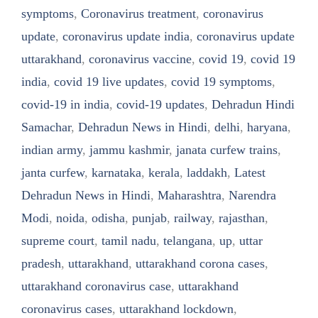
symptoms
,
Coronavirus treatment
,
coronavirus
update
,
coronavirus update india
,
coronavirus update
uttarakhand
,
coronavirus vaccine
,
covid 19
,
covid 19
india
,
covid 19 live updates
,
covid 19 symptoms
,
covid-19 in india
,
covid-19 updates
,
Dehradun Hindi
Samachar
,
Dehradun News in Hindi
,
delhi
,
haryana
,
indian army
,
jammu kashmir
,
janata curfew trains
,
janta curfew
,
karnataka
,
kerala
,
laddakh
,
Latest
Dehradun News in Hindi
,
Maharashtra
,
Narendra
Modi
,
noida
,
odisha
,
punjab
,
railway
,
rajasthan
,
supreme court
,
tamil nadu
,
telangana
,
up
,
uttar
pradesh
,
uttarakhand
,
uttarakhand corona cases
,
uttarakhand coronavirus case
,
uttarakhand
coronavirus cases
,
uttarakhand lockdown
,