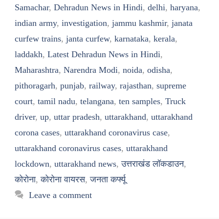
Samachar
,
Dehradun News in Hindi
,
delhi
,
haryana
,
indian army
,
investigation
,
jammu kashmir
,
janata
curfew trains
,
janta curfew
,
karnataka
,
kerala
,
laddakh
,
Latest Dehradun News in Hindi
,
Maharashtra
,
Narendra Modi
,
noida
,
odisha
,
pithoragarh
,
punjab
,
railway
,
rajasthan
,
supreme
court
,
tamil nadu
,
telangana
,
ten samples
,
Truck
driver
,
up
,
uttar pradesh
,
uttarakhand
,
uttarakhand
corona cases
,
uttarakhand coronavirus case
,
uttarakhand coronavirus cases
,
uttarakhand
lockdown
,
uttarakhand news
,
उत्तराखंड लॉकडाउन
,
कोरोना
,
कोरोना वायरस
,
जनता कर्फ्यू
Leave a comment