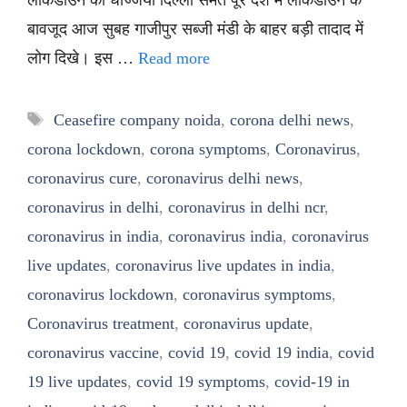
बावजूद आज सुबह गाजीपुर सब्जी मंडी के बाहर बड़ी तादाद में
लोग दिखे। इस …
Read more
Tags
Ceasefire company noida
,
corona delhi news
,
corona lockdown
,
corona symptoms
,
Coronavirus
,
coronavirus cure
,
coronavirus delhi news
,
coronavirus in delhi
,
coronavirus in delhi ncr
,
coronavirus in india
,
coronavirus india
,
coronavirus
live updates
,
coronavirus live updates in india
,
coronavirus lockdown
,
coronavirus symptoms
,
Coronavirus treatment
,
coronavirus update
,
coronavirus vaccine
,
covid 19
,
covid 19 india
,
covid
19 live updates
,
covid 19 symptoms
,
covid-19 in