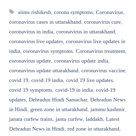
Tags
aiims rishikesh
,
corona symptoms
,
Coronavirus
,
coronavirus cases in uttarakhand
,
coronavirus cure
,
coronavirus in india
,
coronavirus in uttarakhand
,
coronavirus live updates
,
coronavirus live updates in
india
,
coronavirus symptoms
,
Coronavirus treatment
,
coronavirus update
,
coronavirus update india
,
coronavirus update uttarakhand
,
coronavirus vaccine
,
covid 19
,
covid 19 india
,
covid 19 live updates
,
covid 19 symptoms
,
covid-19 in india
,
covid-19
updates
,
Dehradun Hindi Samachar
,
Dehradun News
in Hindi
,
green zone in uttarakhand
,
jammu kashmir
,
janata curfew trains
,
janta curfew
,
laddakh
,
Latest
Dehradun News in Hindi
,
red zone in uttarakhand
,