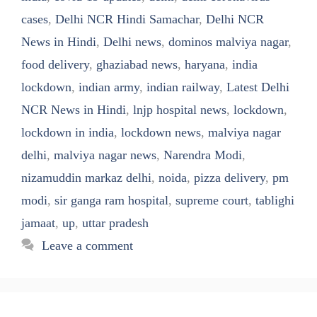
cases
,
Delhi NCR Hindi Samachar
,
Delhi NCR
News in Hindi
,
Delhi news
,
dominos malviya nagar
,
food delivery
,
ghaziabad news
,
haryana
,
india
lockdown
,
indian army
,
indian railway
,
Latest Delhi
NCR News in Hindi
,
lnjp hospital news
,
lockdown
,
lockdown in india
,
lockdown news
,
malviya nagar
delhi
,
malviya nagar news
,
Narendra Modi
,
nizamuddin markaz delhi
,
noida
,
pizza delivery
,
pm
modi
,
sir ganga ram hospital
,
supreme court
,
tablighi
jamaat
,
up
,
uttar pradesh
Leave a comment