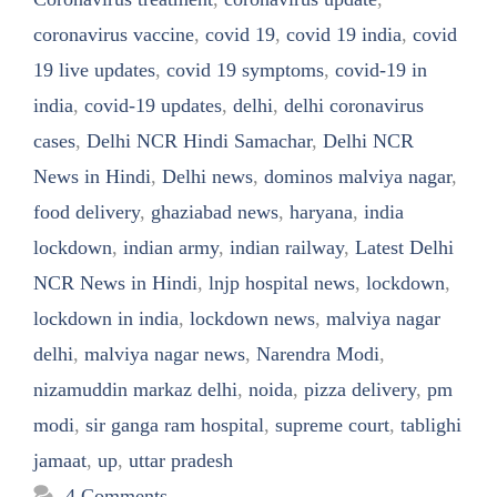
coronavirus vaccine
,
covid 19
,
covid 19 india
,
covid
19 live updates
,
covid 19 symptoms
,
covid-19 in
india
,
covid-19 updates
,
delhi
,
delhi coronavirus
cases
,
Delhi NCR Hindi Samachar
,
Delhi NCR
News in Hindi
,
Delhi news
,
dominos malviya nagar
,
food delivery
,
ghaziabad news
,
haryana
,
india
lockdown
,
indian army
,
indian railway
,
Latest Delhi
NCR News in Hindi
,
lnjp hospital news
,
lockdown
,
lockdown in india
,
lockdown news
,
malviya nagar
delhi
,
malviya nagar news
,
Narendra Modi
,
nizamuddin markaz delhi
,
noida
,
pizza delivery
,
pm
modi
,
sir ganga ram hospital
,
supreme court
,
tablighi
jamaat
,
up
,
uttar pradesh
4 Comments