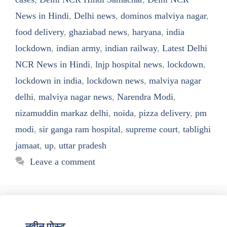
News in Hindi
,
Delhi news
,
dominos malviya nagar
,
food delivery
,
ghaziabad news
,
haryana
,
india
lockdown
,
indian army
,
indian railway
,
Latest Delhi
NCR News in Hindi
,
lnjp hospital news
,
lockdown
,
lockdown in india
,
lockdown news
,
malviya nagar
delhi
,
malviya nagar news
,
Narendra Modi
,
nizamuddin markaz delhi
,
noida
,
pizza delivery
,
pm
modi
,
sir ganga ram hospital
,
supreme court
,
tablighi
jamaat
,
up
,
uttar pradesh
Leave a comment
नवीन पोस्ट