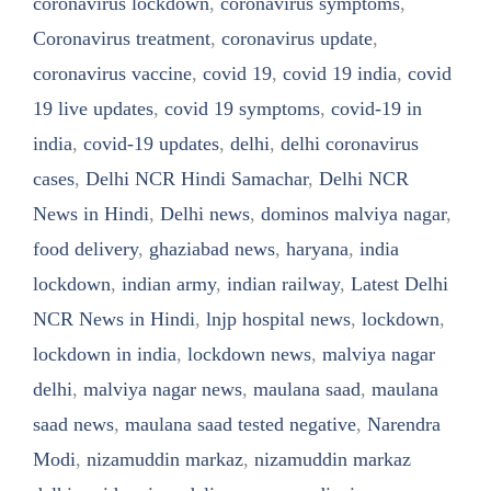
coronavirus lockdown
,
coronavirus symptoms
,
Coronavirus treatment
,
coronavirus update
,
coronavirus vaccine
,
covid 19
,
covid 19 india
,
covid
19 live updates
,
covid 19 symptoms
,
covid-19 in
india
,
covid-19 updates
,
delhi
,
delhi coronavirus
cases
,
Delhi NCR Hindi Samachar
,
Delhi NCR
News in Hindi
,
Delhi news
,
dominos malviya nagar
,
food delivery
,
ghaziabad news
,
haryana
,
india
lockdown
,
indian army
,
indian railway
,
Latest Delhi
NCR News in Hindi
,
lnjp hospital news
,
lockdown
,
lockdown in india
,
lockdown news
,
malviya nagar
delhi
,
malviya nagar news
,
maulana saad
,
maulana
saad news
,
maulana saad tested negative
,
Narendra
Modi
,
nizamuddin markaz
,
nizamuddin markaz