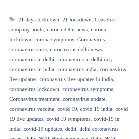
Tags
21 days lockdown
,
21 lockdown
,
Ceasefire
company noida
,
corona delhi news
,
corona
lockdown
,
corona symptoms
,
Coronavirus
,
coronavirus cure
,
coronavirus delhi news
,
coronavirus in delhi
,
coronavirus in delhi ncr
,
coronavirus in india
,
coronavirus india
,
coronavirus
live updates
,
coronavirus live updates in india
,
coronavirus lockdown
,
coronavirus symptoms
,
Coronavirus treatment
,
coronavirus update
,
coronavirus vaccine
,
covid 19
,
covid 19 india
,
covid
19 live updates
,
covid 19 symptoms
,
covid-19 in
india
,
covid-19 updates
,
delhi
,
delhi coronavirus
cases
,
Delhi NCR Hindi Samachar
,
Delhi NCR