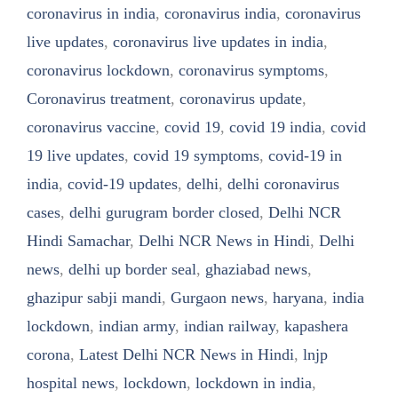
coronavirus in india
,
coronavirus india
,
coronavirus
live updates
,
coronavirus live updates in india
,
coronavirus lockdown
,
coronavirus symptoms
,
Coronavirus treatment
,
coronavirus update
,
coronavirus vaccine
,
covid 19
,
covid 19 india
,
covid
19 live updates
,
covid 19 symptoms
,
covid-19 in
india
,
covid-19 updates
,
delhi
,
delhi coronavirus
cases
,
delhi gurugram border closed
,
Delhi NCR
Hindi Samachar
,
Delhi NCR News in Hindi
,
Delhi
news
,
delhi up border seal
,
ghaziabad news
,
ghazipur sabji mandi
,
Gurgaon news
,
haryana
,
india
lockdown
,
indian army
,
indian railway
,
kapashera
corona
,
Latest Delhi NCR News in Hindi
,
lnjp
hospital news
,
lockdown
,
lockdown in india
,