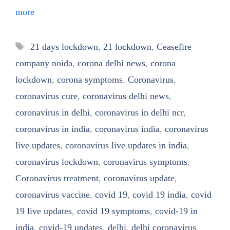
more
Tags
21 days lockdown
,
21 lockdown
,
Ceasefire
company noida
,
corona delhi news
,
corona
lockdown
,
corona symptoms
,
Coronavirus
,
coronavirus cure
,
coronavirus delhi news
,
coronavirus in delhi
,
coronavirus in delhi ncr
,
coronavirus in india
,
coronavirus india
,
coronavirus
live updates
,
coronavirus live updates in india
,
coronavirus lockdown
,
coronavirus symptoms
,
Coronavirus treatment
,
coronavirus update
,
coronavirus vaccine
,
covid 19
,
covid 19 india
,
covid
19 live updates
,
covid 19 symptoms
,
covid-19 in
india
,
covid-19 updates
,
delhi
,
delhi coronavirus