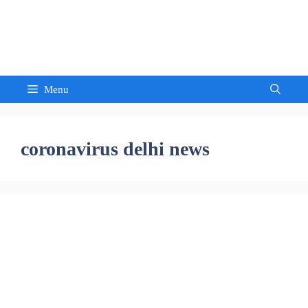
Skip
to
Sandeep Waghmore
content
Menu
coronavirus delhi news