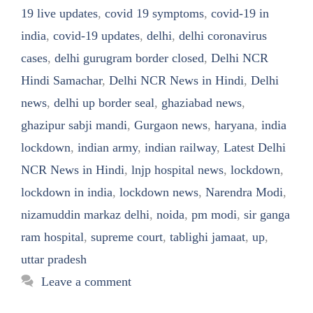
19 live updates
,
covid 19 symptoms
,
covid-19 in
india
,
covid-19 updates
,
delhi
,
delhi coronavirus
cases
,
delhi gurugram border closed
,
Delhi NCR
Hindi Samachar
,
Delhi NCR News in Hindi
,
Delhi
news
,
delhi up border seal
,
ghaziabad news
,
ghazipur sabji mandi
,
Gurgaon news
,
haryana
,
india
lockdown
,
indian army
,
indian railway
,
Latest Delhi
NCR News in Hindi
,
lnjp hospital news
,
lockdown
,
lockdown in india
,
lockdown news
,
Narendra Modi
,
nizamuddin markaz delhi
,
noida
,
pm modi
,
sir ganga
ram hospital
,
supreme court
,
tablighi jamaat
,
up
,
uttar pradesh
Leave a comment