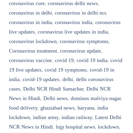
coronavirus cure
,
coronavirus delhi news
,
coronavirus in delhi
,
coronavirus in delhi ncr
,
coronavirus in india
,
coronavirus india
,
coronavirus
live updates
,
coronavirus live updates in india
,
coronavirus lockdown
,
coronavirus symptoms
,
Coronavirus treatment
,
coronavirus update
,
coronavirus vaccine
,
covid 19
,
covid 19 india
,
covid
19 live updates
,
covid 19 symptoms
,
covid-19 in
india
,
covid-19 updates
,
delhi
,
delhi coronavirus
cases
,
Delhi NCR Hindi Samachar
,
Delhi NCR
News in Hindi
,
Delhi news
,
dominos malviya nagar
,
food delivery
,
ghaziabad news
,
haryana
,
india
lockdown
,
indian army
,
indian railway
,
Latest Delhi
NCR News in Hindi
,
lnjp hospital news
,
lockdown
,