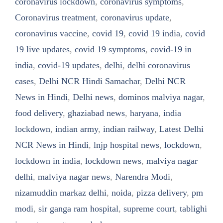
coronavirus lockdown
,
coronavirus symptoms
,
Coronavirus treatment
,
coronavirus update
,
coronavirus vaccine
,
covid 19
,
covid 19 india
,
covid
19 live updates
,
covid 19 symptoms
,
covid-19 in
india
,
covid-19 updates
,
delhi
,
delhi coronavirus
cases
,
Delhi NCR Hindi Samachar
,
Delhi NCR
News in Hindi
,
Delhi news
,
dominos malviya nagar
,
food delivery
,
ghaziabad news
,
haryana
,
india
lockdown
,
indian army
,
indian railway
,
Latest Delhi
NCR News in Hindi
,
lnjp hospital news
,
lockdown
,
lockdown in india
,
lockdown news
,
malviya nagar
delhi
,
malviya nagar news
,
Narendra Modi
,
nizamuddin markaz delhi
,
noida
,
pizza delivery
,
pm
modi
,
sir ganga ram hospital
,
supreme court
,
tablighi