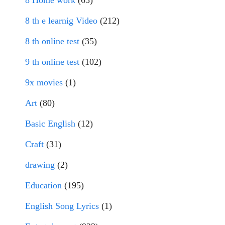
8 Home work
(65)
8 th e learnig Video
(212)
8 th online test
(35)
9 th online test
(102)
9x movies
(1)
Art
(80)
Basic English
(12)
Craft
(31)
drawing
(2)
Education
(195)
English Song Lyrics
(1)