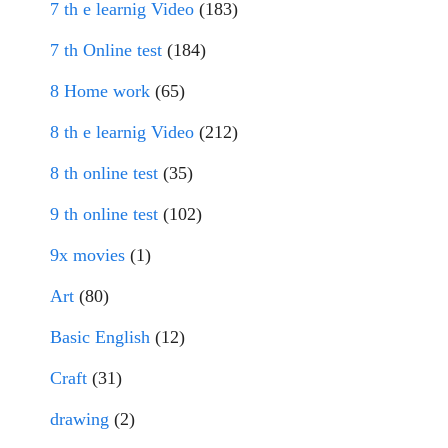
7 th e learnig Video
(183)
7 th Online test
(184)
8 Home work
(65)
8 th e learnig Video
(212)
8 th online test
(35)
9 th online test
(102)
9x movies
(1)
Art
(80)
Basic English
(12)
Craft
(31)
drawing
(2)