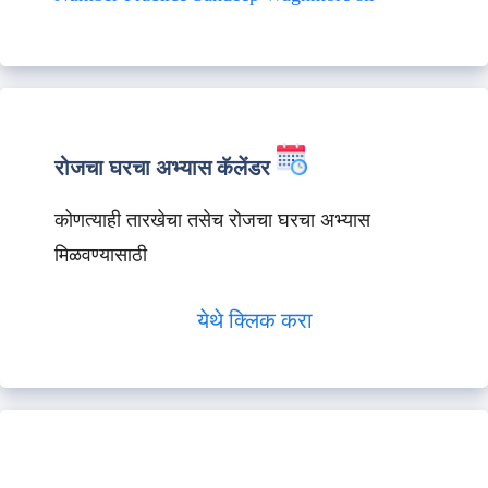
रोजचा घरचा अभ्यास कॅलेंडर
कोणत्याही तारखेचा तसेच रोजचा घरचा अभ्यास
मिळवण्यासाठी
येथे क्लिक करा