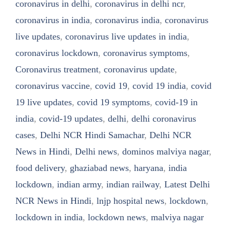
coronavirus in delhi
,
coronavirus in delhi ncr
,
coronavirus in india
,
coronavirus india
,
coronavirus
live updates
,
coronavirus live updates in india
,
coronavirus lockdown
,
coronavirus symptoms
,
Coronavirus treatment
,
coronavirus update
,
coronavirus vaccine
,
covid 19
,
covid 19 india
,
covid
19 live updates
,
covid 19 symptoms
,
covid-19 in
india
,
covid-19 updates
,
delhi
,
delhi coronavirus
cases
,
Delhi NCR Hindi Samachar
,
Delhi NCR
News in Hindi
,
Delhi news
,
dominos malviya nagar
,
food delivery
,
ghaziabad news
,
haryana
,
india
lockdown
,
indian army
,
indian railway
,
Latest Delhi
NCR News in Hindi
,
lnjp hospital news
,
lockdown
,
lockdown in india
,
lockdown news
,
malviya nagar