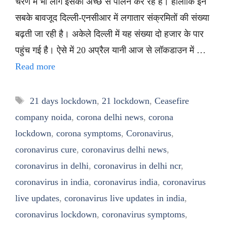
चरण में भी लोग इसका अच्छे से पालन कर रहे हैं। हालांकि इन
सबके बावजूद दिल्ली-एनसीआर में लगातार संक्रमितों की संख्या
बढ़ती जा रही है। अकेले दिल्ली में यह संख्या दो हजार के पार
पहुंच गई है। ऐसे में 20 अप्रैल यानी आज से लॉकडाउन में …
Read more
Tags
21 days lockdown
,
21 lockdown
,
Ceasefire
company noida
,
corona delhi news
,
corona
lockdown
,
corona symptoms
,
Coronavirus
,
coronavirus cure
,
coronavirus delhi news
,
coronavirus in delhi
,
coronavirus in delhi ncr
,
coronavirus in india
,
coronavirus india
,
coronavirus
live updates
,
coronavirus live updates in india
,
coronavirus lockdown
,
coronavirus symptoms
,