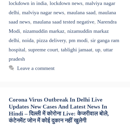
lockdown in india
,
lockdown news
,
malviya nagar
delhi
,
malviya nagar news
,
maulana saad
,
maulana
saad news
,
maulana saad tested negative
,
Narendra
Modi
,
nizamuddin markaz
,
nizamuddin markaz
delhi
,
noida
,
pizza delivery
,
pm modi
,
sir ganga ram
hospital
,
supreme court
,
tablighi jamaat
,
up
,
uttar
pradesh
Leave a comment
Corona Virus Outbreak In Delhi Live
Updates New Cases And Latest News In
Hindi – दिल्ली में कोरोना Live: केजरीवाल बोले,
कंटेनमेंट जोन में कोई दुकान नहीं खुलेगी