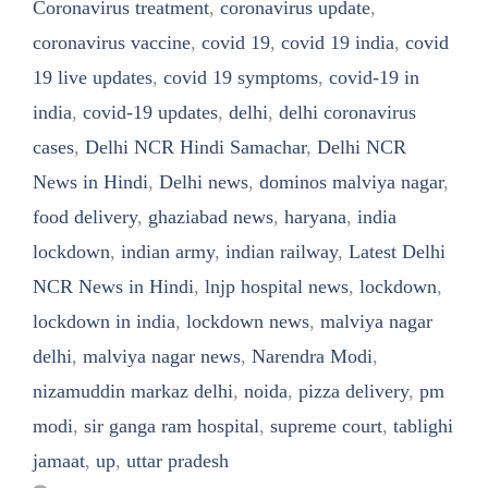
Coronavirus treatment
,
coronavirus update
,
coronavirus vaccine
,
covid 19
,
covid 19 india
,
covid
19 live updates
,
covid 19 symptoms
,
covid-19 in
india
,
covid-19 updates
,
delhi
,
delhi coronavirus
cases
,
Delhi NCR Hindi Samachar
,
Delhi NCR
News in Hindi
,
Delhi news
,
dominos malviya nagar
,
food delivery
,
ghaziabad news
,
haryana
,
india
lockdown
,
indian army
,
indian railway
,
Latest Delhi
NCR News in Hindi
,
lnjp hospital news
,
lockdown
,
lockdown in india
,
lockdown news
,
malviya nagar
delhi
,
malviya nagar news
,
Narendra Modi
,
nizamuddin markaz delhi
,
noida
,
pizza delivery
,
pm
modi
,
sir ganga ram hospital
,
supreme court
,
tablighi
jamaat
,
up
,
uttar pradesh