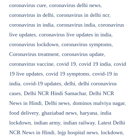
coronavirus cure
,
coronavirus delhi news
,
coronavirus in delhi
,
coronavirus in delhi ncr
,
coronavirus in india
,
coronavirus india
,
coronavirus
live updates
,
coronavirus live updates in india
,
coronavirus lockdown
,
coronavirus symptoms
,
Coronavirus treatment
,
coronavirus update
,
coronavirus vaccine
,
covid 19
,
covid 19 india
,
covid
19 live updates
,
covid 19 symptoms
,
covid-19 in
india
,
covid-19 updates
,
delhi
,
delhi coronavirus
cases
,
Delhi NCR Hindi Samachar
,
Delhi NCR
News in Hindi
,
Delhi news
,
dominos malviya nagar
,
food delivery
,
ghaziabad news
,
haryana
,
india
lockdown
,
indian army
,
indian railway
,
Latest Delhi
NCR News in Hindi
,
lnjp hospital news
,
lockdown
,