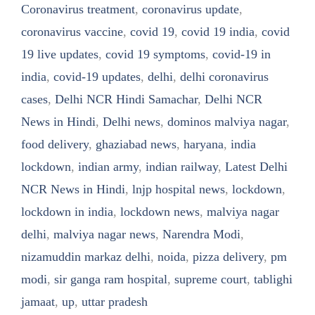
Coronavirus treatment
,
coronavirus update
,
coronavirus vaccine
,
covid 19
,
covid 19 india
,
covid
19 live updates
,
covid 19 symptoms
,
covid-19 in
india
,
covid-19 updates
,
delhi
,
delhi coronavirus
cases
,
Delhi NCR Hindi Samachar
,
Delhi NCR
News in Hindi
,
Delhi news
,
dominos malviya nagar
,
food delivery
,
ghaziabad news
,
haryana
,
india
lockdown
,
indian army
,
indian railway
,
Latest Delhi
NCR News in Hindi
,
lnjp hospital news
,
lockdown
,
lockdown in india
,
lockdown news
,
malviya nagar
delhi
,
malviya nagar news
,
Narendra Modi
,
nizamuddin markaz delhi
,
noida
,
pizza delivery
,
pm
modi
,
sir ganga ram hospital
,
supreme court
,
tablighi
jamaat
,
up
,
uttar pradesh