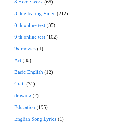
8 Home work
(65)
8 th e learnig Video
(212)
8 th online test
(35)
9 th online test
(102)
9x movies
(1)
Art
(80)
Basic English
(12)
Craft
(31)
drawing
(2)
Education
(195)
English Song Lyrics
(1)