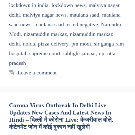
lockdown in india
,
lockdown news
,
malviya nagar
delhi
,
malviya nagar news
,
maulana saad
,
maulana
saad news
,
maulana saad tested negative
,
Narendra
Modi
,
nizamuddin markaz
,
nizamuddin markaz
delhi
,
noida
,
pizza delivery
,
pm modi
,
sir ganga ram
hospital
,
supreme court
,
tablighi jamaat
,
up
,
uttar
pradesh
Leave a comment
Corona Virus Outbreak In Delhi Live
Updates New Cases And Latest News In
Hindi – दिल्ली में कोरोना Live: केजरीवाल बोले,
कंटेनमेंट जोन में कोई दुकान नहीं खुलेगी