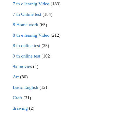
7 th e learnig Video
(183)
7 th Online test
(184)
8 Home work
(65)
8 th e learnig Video
(212)
8 th online test
(35)
9 th online test
(102)
9x movies
(1)
Art
(80)
Basic English
(12)
Craft
(31)
drawing
(2)