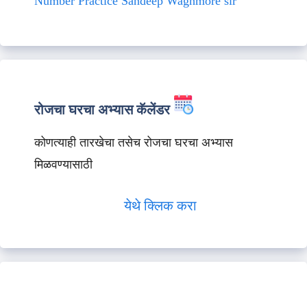
Number Practice Sandeep Waghmore sir
रोजचा घरचा अभ्यास कॅलेंडर
कोणत्याही तारखेचा तसेच रोजचा घरचा अभ्यास
मिळवण्यासाठी
येथे क्लिक करा