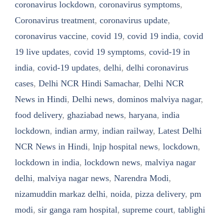
coronavirus lockdown
,
coronavirus symptoms
,
Coronavirus treatment
,
coronavirus update
,
coronavirus vaccine
,
covid 19
,
covid 19 india
,
covid
19 live updates
,
covid 19 symptoms
,
covid-19 in
india
,
covid-19 updates
,
delhi
,
delhi coronavirus
cases
,
Delhi NCR Hindi Samachar
,
Delhi NCR
News in Hindi
,
Delhi news
,
dominos malviya nagar
,
food delivery
,
ghaziabad news
,
haryana
,
india
lockdown
,
indian army
,
indian railway
,
Latest Delhi
NCR News in Hindi
,
lnjp hospital news
,
lockdown
,
lockdown in india
,
lockdown news
,
malviya nagar
delhi
,
malviya nagar news
,
Narendra Modi
,
nizamuddin markaz delhi
,
noida
,
pizza delivery
,
pm
modi
,
sir ganga ram hospital
,
supreme court
,
tablighi