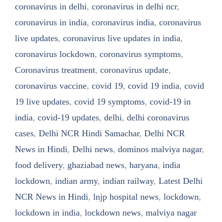
coronavirus in delhi
,
coronavirus in delhi ncr
,
coronavirus in india
,
coronavirus india
,
coronavirus
live updates
,
coronavirus live updates in india
,
coronavirus lockdown
,
coronavirus symptoms
,
Coronavirus treatment
,
coronavirus update
,
coronavirus vaccine
,
covid 19
,
covid 19 india
,
covid
19 live updates
,
covid 19 symptoms
,
covid-19 in
india
,
covid-19 updates
,
delhi
,
delhi coronavirus
cases
,
Delhi NCR Hindi Samachar
,
Delhi NCR
News in Hindi
,
Delhi news
,
dominos malviya nagar
,
food delivery
,
ghaziabad news
,
haryana
,
india
lockdown
,
indian army
,
indian railway
,
Latest Delhi
NCR News in Hindi
,
lnjp hospital news
,
lockdown
,
lockdown in india
,
lockdown news
,
malviya nagar