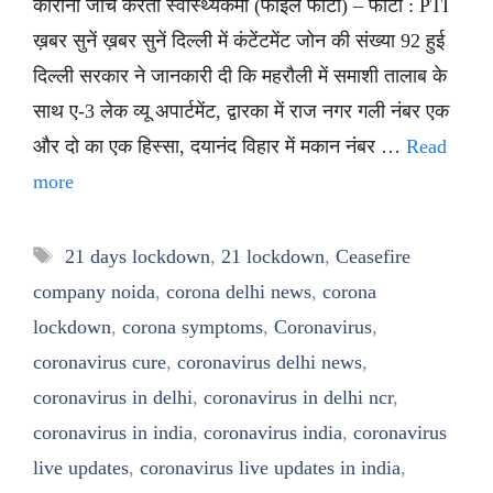
कोरोना जांच करता स्वास्थ्यकर्मी (फाइल फोटो) – फोटो : PTI
ख़बर सुनें ख़बर सुनें दिल्ली में कंटेंटमेंट जोन की संख्या 92 हुई
दिल्ली सरकार ने जानकारी दी कि महरौली में समाशी तालाब के
साथ ए-3 लेक व्यू अपार्टमेंट, द्वारका में राज नगर गली नंबर एक
और दो का एक हिस्सा, दयानंद विहार में मकान नंबर …
Read
more
Tags
21 days lockdown
,
21 lockdown
,
Ceasefire
company noida
,
corona delhi news
,
corona
lockdown
,
corona symptoms
,
Coronavirus
,
coronavirus cure
,
coronavirus delhi news
,
coronavirus in delhi
,
coronavirus in delhi ncr
,
coronavirus in india
,
coronavirus india
,
coronavirus
live updates
,
coronavirus live updates in india
,