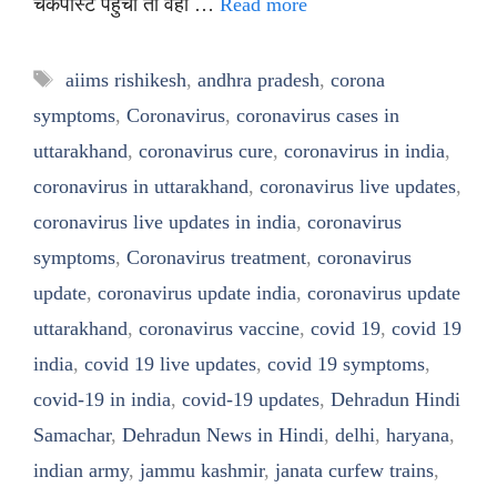
चेकपोस्ट पहुंचा तो वहां …
Read more
Tags
aiims rishikesh
,
andhra pradesh
,
corona
symptoms
,
Coronavirus
,
coronavirus cases in
uttarakhand
,
coronavirus cure
,
coronavirus in india
,
coronavirus in uttarakhand
,
coronavirus live updates
,
coronavirus live updates in india
,
coronavirus
symptoms
,
Coronavirus treatment
,
coronavirus
update
,
coronavirus update india
,
coronavirus update
uttarakhand
,
coronavirus vaccine
,
covid 19
,
covid 19
india
,
covid 19 live updates
,
covid 19 symptoms
,
covid-19 in india
,
covid-19 updates
,
Dehradun Hindi
Samachar
,
Dehradun News in Hindi
,
delhi
,
haryana
,
indian army
,
jammu kashmir
,
janata curfew trains
,