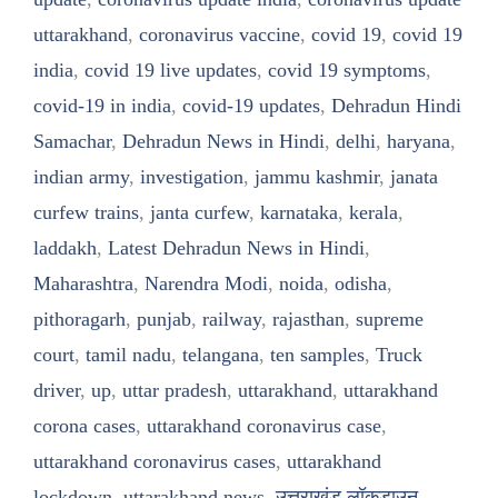
uttarakhand
,
coronavirus vaccine
,
covid 19
,
covid 19
india
,
covid 19 live updates
,
covid 19 symptoms
,
covid-19 in india
,
covid-19 updates
,
Dehradun Hindi
Samachar
,
Dehradun News in Hindi
,
delhi
,
haryana
,
indian army
,
investigation
,
jammu kashmir
,
janata
curfew trains
,
janta curfew
,
karnataka
,
kerala
,
laddakh
,
Latest Dehradun News in Hindi
,
Maharashtra
,
Narendra Modi
,
noida
,
odisha
,
pithoragarh
,
punjab
,
railway
,
rajasthan
,
supreme
court
,
tamil nadu
,
telangana
,
ten samples
,
Truck
driver
,
up
,
uttar pradesh
,
uttarakhand
,
uttarakhand
corona cases
,
uttarakhand coronavirus case
,
uttarakhand coronavirus cases
,
uttarakhand
lockdown
,
uttarakhand news
,
उत्तराखंड लॉकडाउन
,