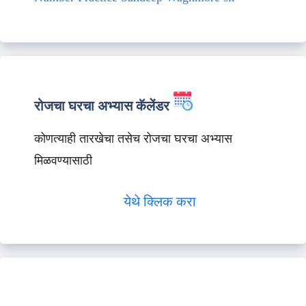
रोजचा घरचा अभ्यास कॅलेंडर
कोणत्याही तारखेचा तसेच रोजचा घरचा अभ्यास
मिळवण्यासाठी
येथे क्लिक करा