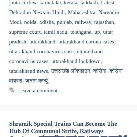
janta curfew
,
karnataka
,
kerala
,
laddakh
,
Latest
Dehradun News in Hindi
,
Maharashtra
,
Narendra
Modi
,
noida
,
odisha
,
punjab
,
railway
,
rajasthan
,
supreme court
,
tamil nadu
,
telangana
,
up
,
uttar
pradesh
,
uttarakhand
,
uttarakhand corona cases
,
uttarakhand coronavirus case
,
uttarakhand
coronavirus cases
,
uttarakhand lockdown
,
uttarakhand news
,
उत्तराखंड लॉकडाउन
,
कोरोना
,
कोरोना
वायरस
,
जनता कर्फ्यू
Leave a comment
Shramik Special Trains Can Become The
Hub Of Communal Strife, Railways