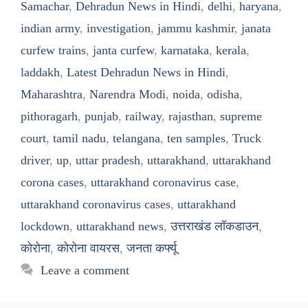
Samachar
,
Dehradun News in Hindi
,
delhi
,
haryana
,
indian army
,
investigation
,
jammu kashmir
,
janata
curfew trains
,
janta curfew
,
karnataka
,
kerala
,
laddakh
,
Latest Dehradun News in Hindi
,
Maharashtra
,
Narendra Modi
,
noida
,
odisha
,
pithoragarh
,
punjab
,
railway
,
rajasthan
,
supreme
court
,
tamil nadu
,
telangana
,
ten samples
,
Truck
driver
,
up
,
uttar pradesh
,
uttarakhand
,
uttarakhand
corona cases
,
uttarakhand coronavirus case
,
uttarakhand coronavirus cases
,
uttarakhand
lockdown
,
uttarakhand news
,
उत्तराखंड लॉकडाउन
,
कोरोना
,
कोरोना वायरस
,
जनता कर्फ्यू
Leave a comment