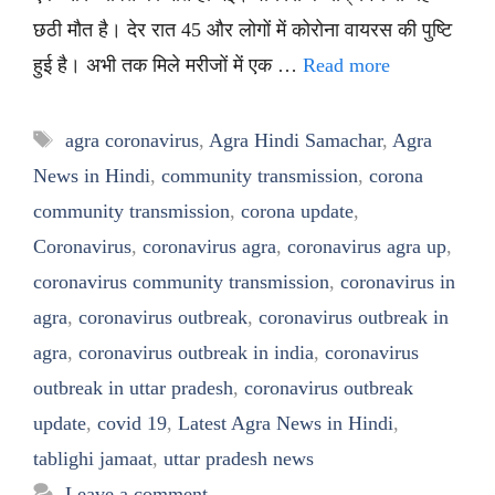
छठी मौत है। देर रात 45 और लोगों में कोरोना वायरस की पुष्टि
हुई है। अभी तक मिले मरीजों में एक …
Read more
Tags
agra coronavirus
,
Agra Hindi Samachar
,
Agra
News in Hindi
,
community transmission
,
corona
community transmission
,
corona update
,
Coronavirus
,
coronavirus agra
,
coronavirus agra up
,
coronavirus community transmission
,
coronavirus in
agra
,
coronavirus outbreak
,
coronavirus outbreak in
agra
,
coronavirus outbreak in india
,
coronavirus
outbreak in uttar pradesh
,
coronavirus outbreak
update
,
covid 19
,
Latest Agra News in Hindi
,
tablighi jamaat
,
uttar pradesh news
Leave a comment