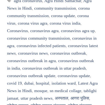
agra coronavirus
,
Agra Hindi Samachar
,
Agra
News in Hindi
,
community transmission
,
corona
community transmission
,
corona update
,
corona
virus
,
corona virus agra
,
corona virus india
,
Coronavirus
,
coronavirus agra
,
coronavirus agra up
,
coronavirus community transmission
,
coronavirus in
agra
,
coronavirus infected patients
,
coronavirus latest
news
,
coronavirus news
,
coronavirus outbreak
,
coronavirus outbreak in agra
,
coronavirus outbreak
in india
,
coronavirus outbreak in uttar pradesh
,
coronavirus outbreak update
,
coronavirus update
,
covid 19
,
dubai
,
hospital
,
isolation ward
,
Latest Agra
News in Hindi
,
mosque
,
sn medical collage
,
tablighi
jamaat
,
uttar pradesh news
,
अस्पताल
,
आगरा पुलिस
,