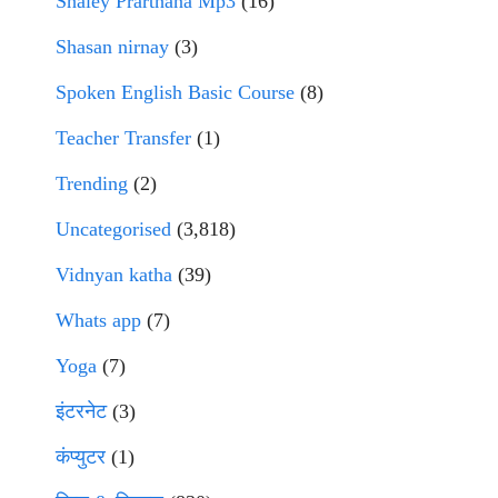
Shaley Prarthana Mp3
(16)
Shasan nirnay
(3)
Spoken English Basic Course
(8)
Teacher Transfer
(1)
Trending
(2)
Uncategorised
(3,818)
Vidnyan katha
(39)
Whats app
(7)
Yoga
(7)
इंटरनेट
(3)
कंप्युटर
(1)