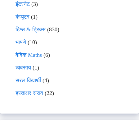
इंटरनेट
(3)
कंप्युटर
(1)
टिप्स & ट्रिक्स
(830)
भाषणे
(10)
वेदिक Maths
(6)
व्यवसाय
(1)
सरल विद्यार्थी
(4)
हस्ताक्षर सराव
(22)