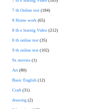
7 th e learnig Video
(183)
7 th Online test
(184)
8 Home work
(65)
8 th e learnig Video
(212)
8 th online test
(35)
9 th online test
(102)
9x movies
(1)
Art
(80)
Basic English
(12)
Craft
(31)
drawing
(2)