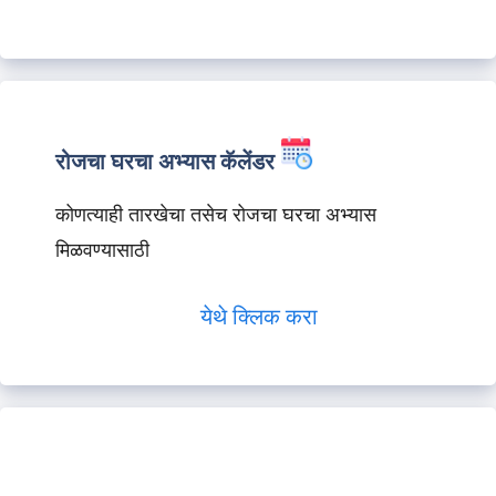
रोजचा घरचा अभ्यास कॅलेंडर
कोणत्याही तारखेचा तसेच रोजचा घरचा अभ्यास
मिळवण्यासाठी
येथे क्लिक करा