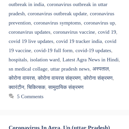
outbreak in india
,
coronavirus outbreak in uttar
pradesh
,
coronavirus outbreak update
,
coronavirus
prevention
,
coronavirus symptoms
,
coronavirus up
,
coronavirus updates
,
coronavirus vaccine
,
covid 19
,
covid 19 live updates
,
covid 19 tracker india
,
covid
19 vaccine
,
covid-19 full form
,
covid-19 updates
,
hospitals
,
isolation ward
,
Latest Agra News in Hindi
,
sn medical collage
,
uttar pradesh news
,
अस्पताल
,
कोरोना वायरस
,
कोरोना वायरस संक्रमण
,
कोरोना संक्रमण
,
क्वारंटीन
,
चिकित्सक
,
सामुदायिक संक्रमण
5 Comments
Coronavirus In Agra, Up (uttar Pradesh)