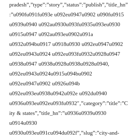
pradesh”,”type”:”story”,”status”:”publish”,”title_hn”
:”u090fu091fu093e u092eu0947u0902 u090fu0915
u0939u0940 u092au0930u093fu0935u093eu0930
u0915u0947 u092au093eu0902u091a
u0932u094bu0917 u0918u0930 u092eu0947u0902
u092eu0943u0924 u092eu093fu0932u0928u0947
u0938u0947 u0938u0928u0938u0928u0940,
u092eu0943u0924u0915u094bu0902
u092eu0947u0902 u0926u094b
u092eu093eu0938u0942u092e u092du0940
u0936u093eu092eu093fu0932″,”category”:”title”:”C
ity & states”,”title_hn”:”u0936u0939u0930
u0914u0930
u0930u093eu091cu094du092f”,”slug”:”city-and-