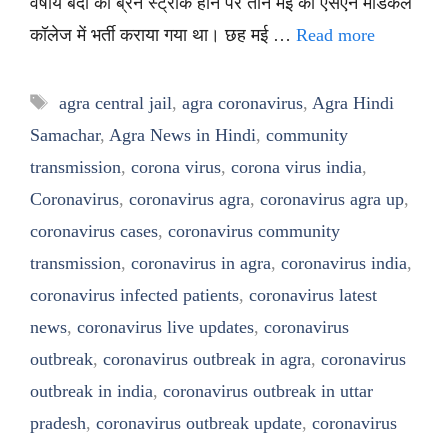
वर्षीय बंदी को ब्रेन स्ट्रोक होने पर तीन मई को एसएन मेडिकल
कॉलेज में भर्ती कराया गया था। छह मई …
Read more
Tags
agra central jail
,
agra coronavirus
,
Agra Hindi
Samachar
,
Agra News in Hindi
,
community
transmission
,
corona virus
,
corona virus india
,
Coronavirus
,
coronavirus agra
,
coronavirus agra up
,
coronavirus cases
,
coronavirus community
transmission
,
coronavirus in agra
,
coronavirus india
,
coronavirus infected patients
,
coronavirus latest
news
,
coronavirus live updates
,
coronavirus
outbreak
,
coronavirus outbreak in agra
,
coronavirus
outbreak in india
,
coronavirus outbreak in uttar
pradesh
,
coronavirus outbreak update
,
coronavirus