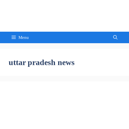
Skip
to
Sandeep Waghmore
content
Menu
uttar pradesh news