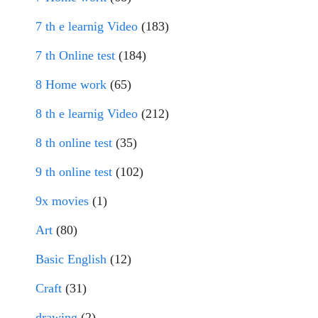
7 th e learnig Video
(183)
7 th Online test
(184)
8 Home work
(65)
8 th e learnig Video
(212)
8 th online test
(35)
9 th online test
(102)
9x movies
(1)
Art
(80)
Basic English
(12)
Craft
(31)
drawing
(2)