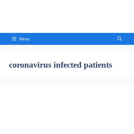
Skip
to
Sandeep Waghmore
content
Menu
coronavirus infected patients