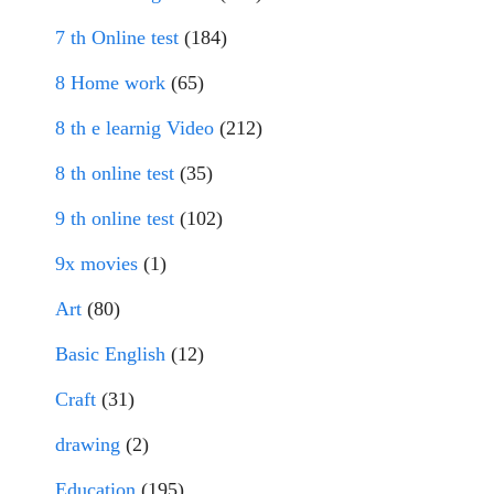
7 th Online test
(184)
8 Home work
(65)
8 th e learnig Video
(212)
8 th online test
(35)
9 th online test
(102)
9x movies
(1)
Art
(80)
Basic English
(12)
Craft
(31)
drawing
(2)
Education
(195)