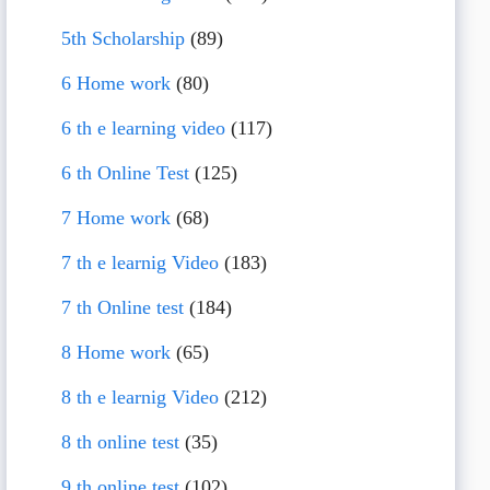
5th Scholarship
(89)
6 Home work
(80)
6 th e learning video
(117)
6 th Online Test
(125)
7 Home work
(68)
7 th e learnig Video
(183)
7 th Online test
(184)
8 Home work
(65)
8 th e learnig Video
(212)
8 th online test
(35)
9 th online test
(102)