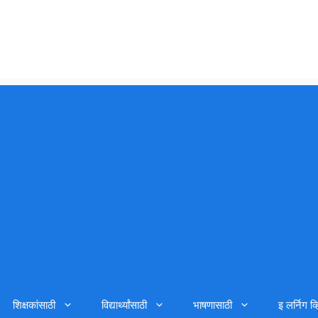
शिक्षकांसाठी
विद्यार्थ्यांसाठी
भाषणासाठी
इ लर्निग व