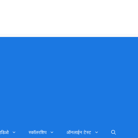
्हिडिओ
स्कॉलरशिप
ऑनलाईन टेस्ट