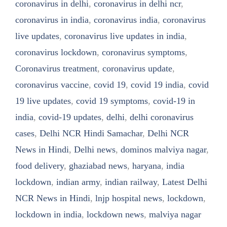
coronavirus in delhi
,
coronavirus in delhi ncr
,
coronavirus in india
,
coronavirus india
,
coronavirus
live updates
,
coronavirus live updates in india
,
coronavirus lockdown
,
coronavirus symptoms
,
Coronavirus treatment
,
coronavirus update
,
coronavirus vaccine
,
covid 19
,
covid 19 india
,
covid
19 live updates
,
covid 19 symptoms
,
covid-19 in
india
,
covid-19 updates
,
delhi
,
delhi coronavirus
cases
,
Delhi NCR Hindi Samachar
,
Delhi NCR
News in Hindi
,
Delhi news
,
dominos malviya nagar
,
food delivery
,
ghaziabad news
,
haryana
,
india
lockdown
,
indian army
,
indian railway
,
Latest Delhi
NCR News in Hindi
,
lnjp hospital news
,
lockdown
,
lockdown in india
,
lockdown news
,
malviya nagar