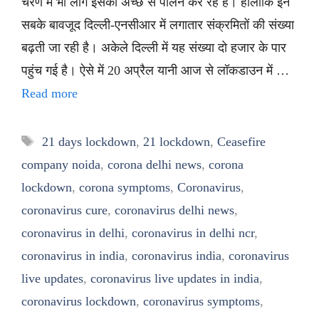
चरण में भी लोग इसका अच्छे से पालन कर रहे हैं। हालांकि इन
सबके बावजूद दिल्ली-एनसीआर में लगातार संक्रमितों की संख्या
बढ़ती जा रही है। अकेले दिल्ली में यह संख्या दो हजार के पार
पहुंच गई है। ऐसे में 20 अप्रैल यानी आज से लॉकडाउन में …
Read more
Tags
21 days lockdown
,
21 lockdown
,
Ceasefire
company noida
,
corona delhi news
,
corona
lockdown
,
corona symptoms
,
Coronavirus
,
coronavirus cure
,
coronavirus delhi news
,
coronavirus in delhi
,
coronavirus in delhi ncr
,
coronavirus in india
,
coronavirus india
,
coronavirus
live updates
,
coronavirus live updates in india
,
coronavirus lockdown
,
coronavirus symptoms
,