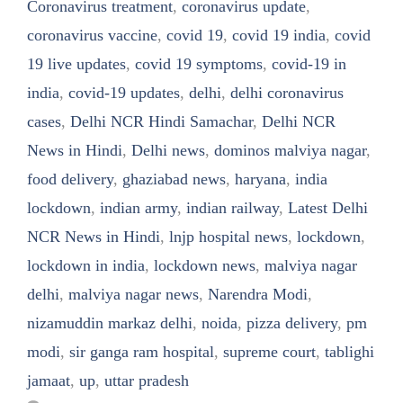
Coronavirus treatment
,
coronavirus update
,
coronavirus vaccine
,
covid 19
,
covid 19 india
,
covid
19 live updates
,
covid 19 symptoms
,
covid-19 in
india
,
covid-19 updates
,
delhi
,
delhi coronavirus
cases
,
Delhi NCR Hindi Samachar
,
Delhi NCR
News in Hindi
,
Delhi news
,
dominos malviya nagar
,
food delivery
,
ghaziabad news
,
haryana
,
india
lockdown
,
indian army
,
indian railway
,
Latest Delhi
NCR News in Hindi
,
lnjp hospital news
,
lockdown
,
lockdown in india
,
lockdown news
,
malviya nagar
delhi
,
malviya nagar news
,
Narendra Modi
,
nizamuddin markaz delhi
,
noida
,
pizza delivery
,
pm
modi
,
sir ganga ram hospital
,
supreme court
,
tablighi
jamaat
,
up
,
uttar pradesh