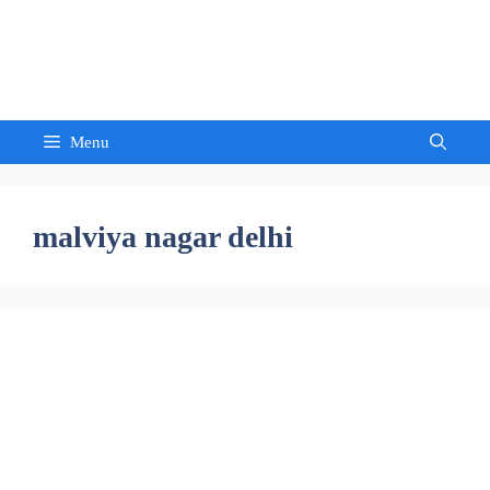
Skip
to
Sandeep Waghmore
content
Menu
malviya nagar delhi