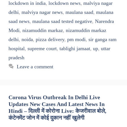
lockdown in india
,
lockdown news
,
malviya nagar
delhi
,
malviya nagar news
,
maulana saad
,
maulana
saad news
,
maulana saad tested negative
,
Narendra
Modi
,
nizamuddin markaz
,
nizamuddin markaz
delhi
,
noida
,
pizza delivery
,
pm modi
,
sir ganga ram
hospital
,
supreme court
,
tablighi jamaat
,
up
,
uttar
pradesh
Leave a comment
Corona Virus Outbreak In Delhi Live
Updates New Cases And Latest News In
Hindi – दिल्ली में कोरोना Live: केजरीवाल बोले,
कंटेनमेंट जोन में कोई दुकान नहीं खुलेगी