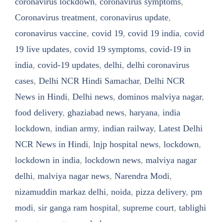
coronavirus lockdown
,
coronavirus symptoms
,
Coronavirus treatment
,
coronavirus update
,
coronavirus vaccine
,
covid 19
,
covid 19 india
,
covid
19 live updates
,
covid 19 symptoms
,
covid-19 in
india
,
covid-19 updates
,
delhi
,
delhi coronavirus
cases
,
Delhi NCR Hindi Samachar
,
Delhi NCR
News in Hindi
,
Delhi news
,
dominos malviya nagar
,
food delivery
,
ghaziabad news
,
haryana
,
india
lockdown
,
indian army
,
indian railway
,
Latest Delhi
NCR News in Hindi
,
lnjp hospital news
,
lockdown
,
lockdown in india
,
lockdown news
,
malviya nagar
delhi
,
malviya nagar news
,
Narendra Modi
,
nizamuddin markaz delhi
,
noida
,
pizza delivery
,
pm
modi
,
sir ganga ram hospital
,
supreme court
,
tablighi