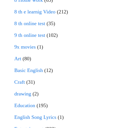
8 Home work
(65)
8 th e learnig Video
(212)
8 th online test
(35)
9 th online test
(102)
9x movies
(1)
Art
(80)
Basic English
(12)
Craft
(31)
drawing
(2)
Education
(195)
English Song Lyrics
(1)