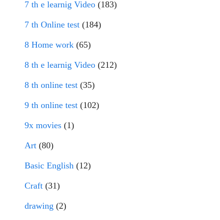
7 th e learnig Video
(183)
7 th Online test
(184)
8 Home work
(65)
8 th e learnig Video
(212)
8 th online test
(35)
9 th online test
(102)
9x movies
(1)
Art
(80)
Basic English
(12)
Craft
(31)
drawing
(2)