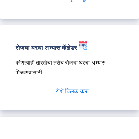
रोजचा घरचा अभ्यास कॅलेंडर
कोणत्याही तारखेचा तसेच रोजचा घरचा अभ्यास
मिळवण्यासाठी
येथे क्लिक करा