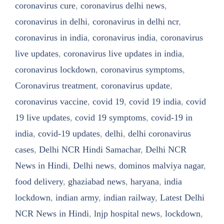
coronavirus cure
,
coronavirus delhi news
,
coronavirus in delhi
,
coronavirus in delhi ncr
,
coronavirus in india
,
coronavirus india
,
coronavirus
live updates
,
coronavirus live updates in india
,
coronavirus lockdown
,
coronavirus symptoms
,
Coronavirus treatment
,
coronavirus update
,
coronavirus vaccine
,
covid 19
,
covid 19 india
,
covid
19 live updates
,
covid 19 symptoms
,
covid-19 in
india
,
covid-19 updates
,
delhi
,
delhi coronavirus
cases
,
Delhi NCR Hindi Samachar
,
Delhi NCR
News in Hindi
,
Delhi news
,
dominos malviya nagar
,
food delivery
,
ghaziabad news
,
haryana
,
india
lockdown
,
indian army
,
indian railway
,
Latest Delhi
NCR News in Hindi
,
lnjp hospital news
,
lockdown
,