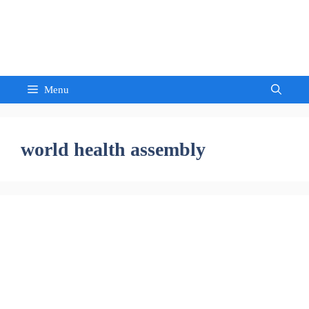
Skip
to
Sandeep Waghmore
content
Menu
world health assembly