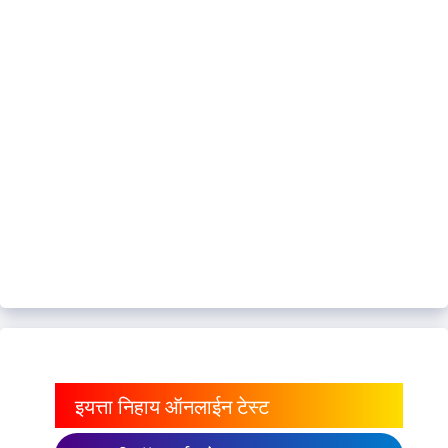
इयत्ता निहाय ऑनलाईन टेस्ट