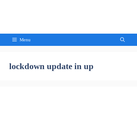
Skip
to
Sandeep Waghmore
content
Menu
lockdown update in up