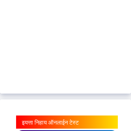
इयत्ता निहाय ऑनलाईन टेस्ट