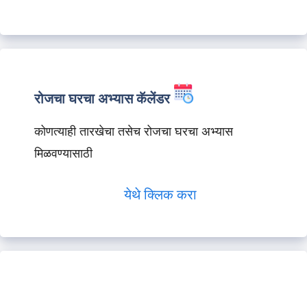
रोजचा घरचा अभ्यास कॅलेंडर
कोणत्याही तारखेचा तसेच रोजचा घरचा अभ्यास
मिळवण्यासाठी
येथे क्लिक करा