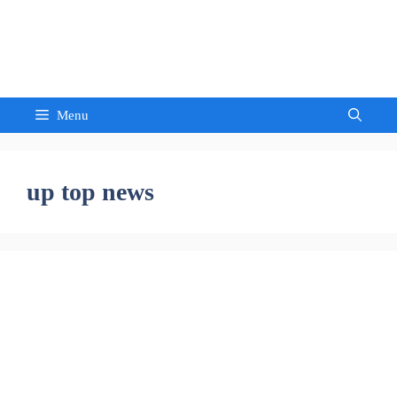
Skip
to
Sandeep Waghmore
content
Menu
up top news