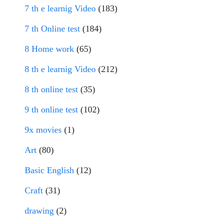
7 th e learnig Video
(183)
7 th Online test
(184)
8 Home work
(65)
8 th e learnig Video
(212)
8 th online test
(35)
9 th online test
(102)
9x movies
(1)
Art
(80)
Basic English
(12)
Craft
(31)
drawing
(2)