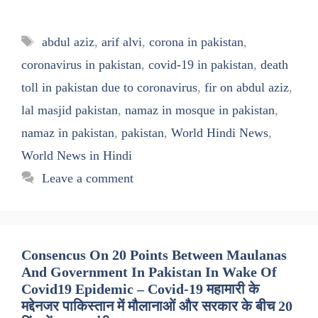
Tags
abdul aziz
,
arif alvi
,
corona in pakistan
,
coronavirus in pakistan
,
covid-19 in pakistan
,
death
toll in pakistan due to coronavirus
,
fir on abdul aziz
,
lal masjid pakistan
,
namaz in mosque in pakistan
,
namaz in pakistan
,
pakistan
,
World Hindi News
,
World News in Hindi
Leave a comment
Consencus On 20 Points Between Maulanas
And Government In Pakistan In Wake Of
Covid19 Epidemic – Covid-19 महामारी के
मद्देनजर पाकिस्तान में मौलानाओं और सरकार के बीच 20