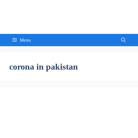
Skip
to
Sandeep Waghmore
content
Menu
corona in pakistan