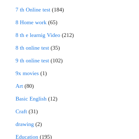
7 th Online test
(184)
8 Home work
(65)
8 th e learnig Video
(212)
8 th online test
(35)
9 th online test
(102)
9x movies
(1)
Art
(80)
Basic English
(12)
Craft
(31)
drawing
(2)
Education
(195)