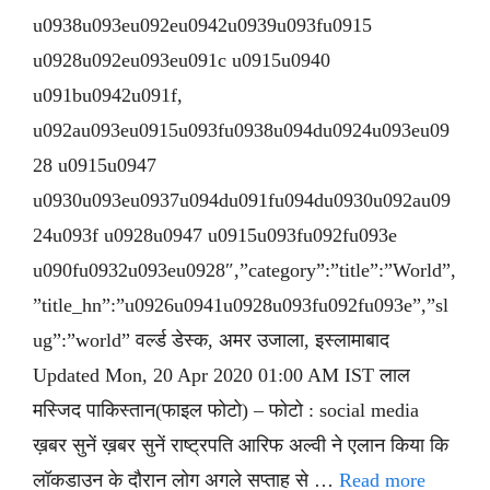
u0938u093eu092eu0942u0939u093fu0915
u0928u092eu093eu091c u0915u0940
u091bu0942u091f,
u092au093eu0915u093fu0938u094du0924u093eu09
28 u0915u0947
u0930u093eu0937u094du091fu094du0930u092au09
24u093f u0928u0947 u0915u093fu092fu093e
u090fu0932u093eu0928″,”category”:”title”:”World”,
”title_hn”:”u0926u0941u0928u093fu092fu093e”,”sl
ug”:”world” वर्ल्ड डेस्क, अमर उजाला, इस्लामाबाद
Updated Mon, 20 Apr 2020 01:00 AM IST लाल
मस्जिद पाकिस्तान(फाइल फोटो) – फोटो : social media
ख़बर सुनें ख़बर सुनें राष्ट्रपति आरिफ अल्वी ने एलान किया कि
लॉकडाउन के दौरान लोग अगले सप्ताह से …
Read more