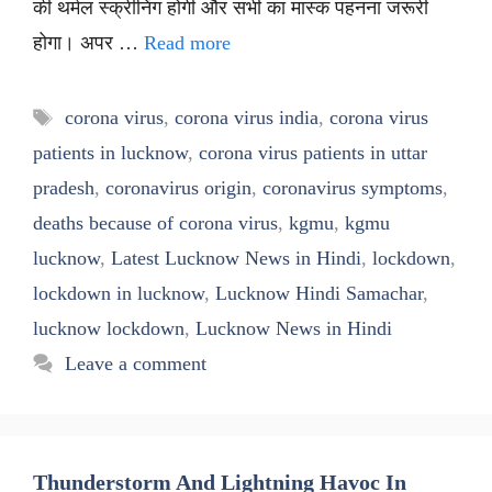
की थर्मल स्क्रीनिंग होगी और सभी का मास्क पहनना जरूरी
होगा। अपर …
Read more
Tags
corona virus
,
corona virus india
,
corona virus
patients in lucknow
,
corona virus patients in uttar
pradesh
,
coronavirus origin
,
coronavirus symptoms
,
deaths because of corona virus
,
kgmu
,
kgmu
lucknow
,
Latest Lucknow News in Hindi
,
lockdown
,
lockdown in lucknow
,
Lucknow Hindi Samachar
,
lucknow lockdown
,
Lucknow News in Hindi
Leave a comment
Thunderstorm And Lightning Havoc In