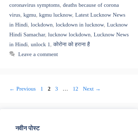
coronavirus symptoms
,
deaths because of corona
virus
,
kgmu
,
kgmu lucknow
,
Latest Lucknow News
in Hindi
,
lockdown
,
lockdown in lucknow
,
Lucknow
Hindi Samachar
,
lucknow lockdown
,
Lucknow News
in Hindi
,
unlock 1
,
कोरोना को हराना है
Leave a comment
Page
Page
Page
Page
←
Previous
1
2
3
…
12
Next
→
नवीन पोस्ट