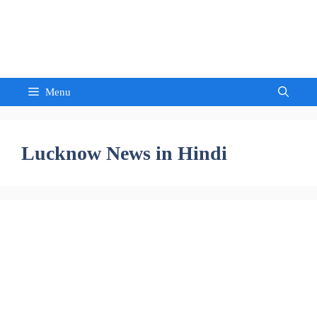
Skip
to
Sandeep Waghmore
content
Menu
Lucknow News in Hindi