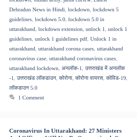
Dehradun News in Hindi
,
lockdown
,
lockdown 5
guidelines
,
lockdown 5.0
,
lockdown 5.0 in
uttarakhand
,
lockdown extension
,
unlock 1
,
unlock 1
guidelines
,
unlock 1 guidelines pdf
,
Unlock 1 in
uttarakhand
,
uttarakhand corona cases
,
uttarakhand
coronavirus case
,
uttarakhand coronavirus cases
,
uttarakhand lockdown
,
अनलॉक-1
,
उत्तराखंड में अनलॉक
-1
,
उत्तराखंड लॉकडाउन
,
कोरोना
,
कोरोना वायरस
,
कोविड-19
,
लॉकडाउन 5.0
1 Comment
Coronavirus In Uttarakhand: 27 Ministers