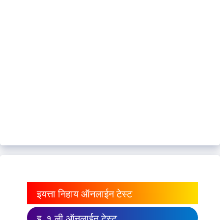
इयत्ता निहाय ऑनलाईन टेस्ट
इ. १ ली ऑनलाईन टेस्ट