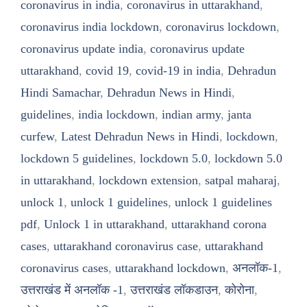
coronavirus in india
,
coronavirus in uttarakhand
,
coronavirus india lockdown
,
coronavirus lockdown
,
coronavirus update india
,
coronavirus update
uttarakhand
,
covid 19
,
covid-19 in india
,
Dehradun
Hindi Samachar
,
Dehradun News in Hindi
,
guidelines
,
india lockdown
,
indian army
,
janta
curfew
,
Latest Dehradun News in Hindi
,
lockdown
,
lockdown 5 guidelines
,
lockdown 5.0
,
lockdown 5.0
in uttarakhand
,
lockdown extension
,
satpal maharaj
,
unlock 1
,
unlock 1 guidelines
,
unlock 1 guidelines
pdf
,
Unlock 1 in uttarakhand
,
uttarakhand corona
cases
,
uttarakhand coronavirus case
,
uttarakhand
coronavirus cases
,
uttarakhand lockdown
,
अनलॉक-1
,
उत्तराखंड में अनलॉक -1
,
उत्तराखंड लॉकडाउन
,
कोरोना
,