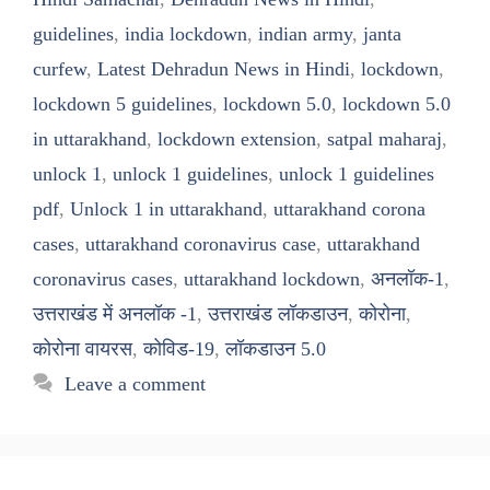
guidelines
,
india lockdown
,
indian army
,
janta
curfew
,
Latest Dehradun News in Hindi
,
lockdown
,
lockdown 5 guidelines
,
lockdown 5.0
,
lockdown 5.0
in uttarakhand
,
lockdown extension
,
satpal maharaj
,
unlock 1
,
unlock 1 guidelines
,
unlock 1 guidelines
pdf
,
Unlock 1 in uttarakhand
,
uttarakhand corona
cases
,
uttarakhand coronavirus case
,
uttarakhand
coronavirus cases
,
uttarakhand lockdown
,
अनलॉक-1
,
उत्तराखंड में अनलॉक -1
,
उत्तराखंड लॉकडाउन
,
कोरोना
,
कोरोना वायरस
,
कोविड-19
,
लॉकडाउन 5.0
Leave a comment