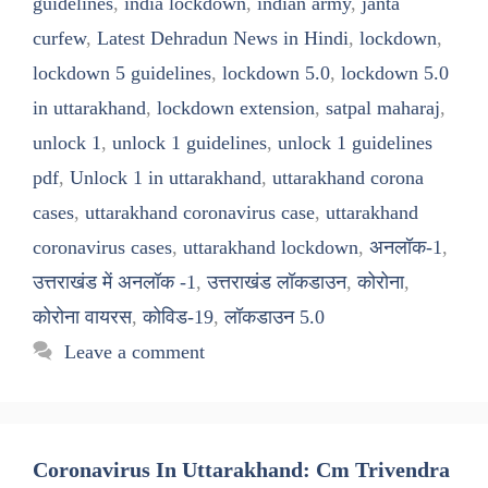
guidelines
,
india lockdown
,
indian army
,
janta
curfew
,
Latest Dehradun News in Hindi
,
lockdown
,
lockdown 5 guidelines
,
lockdown 5.0
,
lockdown 5.0
in uttarakhand
,
lockdown extension
,
satpal maharaj
,
unlock 1
,
unlock 1 guidelines
,
unlock 1 guidelines
pdf
,
Unlock 1 in uttarakhand
,
uttarakhand corona
cases
,
uttarakhand coronavirus case
,
uttarakhand
coronavirus cases
,
uttarakhand lockdown
,
अनलॉक-1
,
उत्तराखंड में अनलॉक -1
,
उत्तराखंड लॉकडाउन
,
कोरोना
,
कोरोना वायरस
,
कोविड-19
,
लॉकडाउन 5.0
Leave a comment
Coronavirus In Uttarakhand: Cm Trivendra