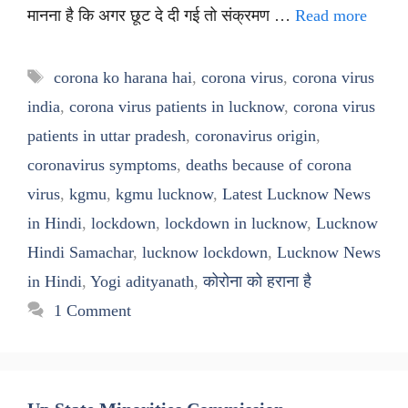
मानना है कि अगर छूट दे दी गई तो संक्रमण …
Read more
Tags
corona ko harana hai
,
corona virus
,
corona virus
india
,
corona virus patients in lucknow
,
corona virus
patients in uttar pradesh
,
coronavirus origin
,
coronavirus symptoms
,
deaths because of corona
virus
,
kgmu
,
kgmu lucknow
,
Latest Lucknow News
in Hindi
,
lockdown
,
lockdown in lucknow
,
Lucknow
Hindi Samachar
,
lucknow lockdown
,
Lucknow News
in Hindi
,
Yogi adityanath
,
कोरोना को हराना है
1 Comment