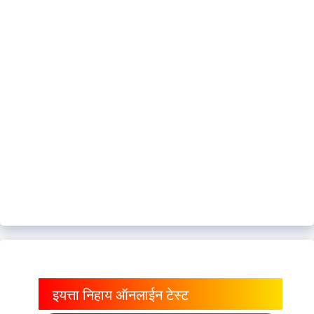
इयत्ता निहाय ऑनलाईन टेस्ट