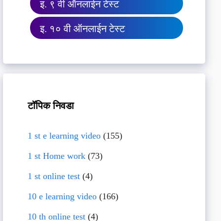
इ. ९ वी ऑनलाईन टेस्ट
इ. १० वी ऑनलाईन टेस्ट
टॉपिक निवडा
1 st e learning video
(155)
1 st Home work
(73)
1 st online test
(4)
10 e learning video
(166)
10 th online test
(4)