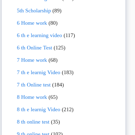
5th Scholarship
(89)
6 Home work
(80)
6 th e learning video
(117)
6 th Online Test
(125)
7 Home work
(68)
7 th e learnig Video
(183)
7 th Online test
(184)
8 Home work
(65)
8 th e learnig Video
(212)
8 th online test
(35)
9 th online test
(102)