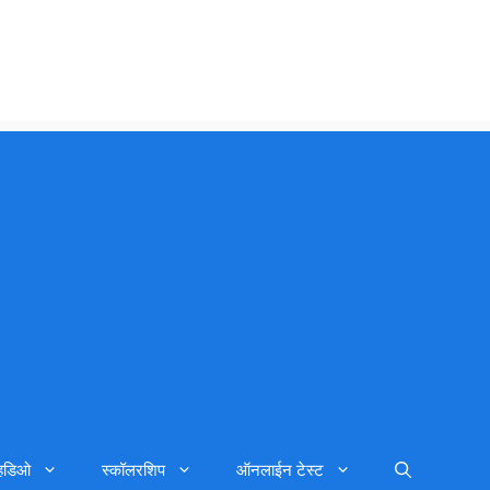
्हिडिओ
स्कॉलरशिप
ऑनलाईन टेस्ट