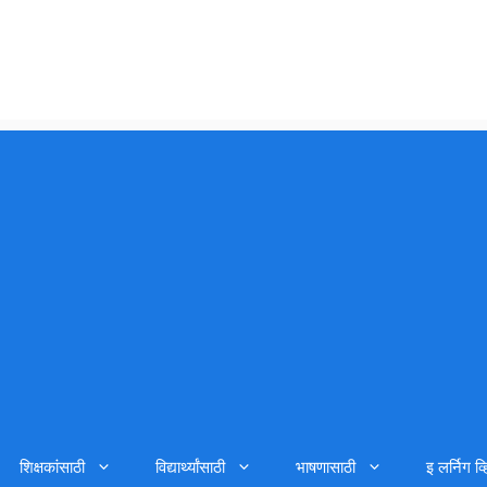
शिक्षकांसाठी
विद्यार्थ्यांसाठी
भाषणासाठी
इ लर्निग व