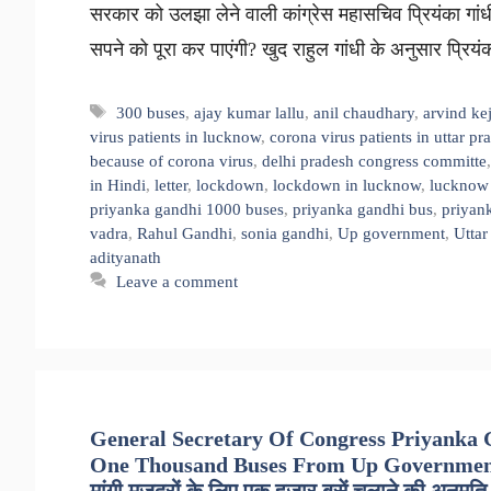
सरकार को उलझा लेने वाली कांग्रेस महासचिव प्रियंका गांधी व
सपने को पूरा कर पाएंगी? खुद राहुल गांधी के अनुसार प्रियंक
Tags
300 buses
,
ajay kumar lallu
,
anil chaudhary
,
arvind ke
virus patients in lucknow
,
corona virus patients in uttar pr
because of corona virus
,
delhi pradesh congress committe
in Hindi
,
letter
,
lockdown
,
lockdown in lucknow
,
lucknow
priyanka gandhi 1000 buses
,
priyanka gandhi bus
,
priyan
vadra
,
Rahul Gandhi
,
sonia gandhi
,
Up government
,
Uttar
adityanath
Leave a comment
General Secretary Of Congress Priyanka 
One Thousand Buses From Up Government Fo
मांगी मजदूरों के लिए एक हजार बसें चलाने की अनुमति,