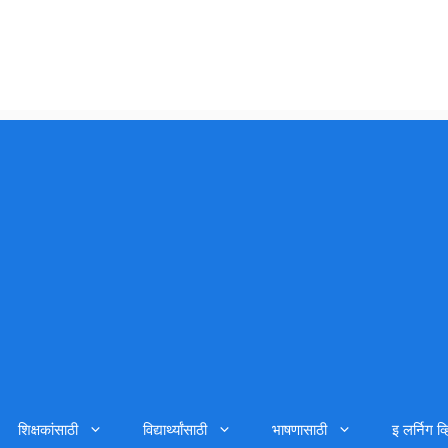
शिक्षकांसाठी
विद्यार्थ्यांसाठी
भाषणासाठी
इ लर्निग व