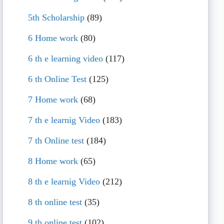
5th Scholarship
(89)
6 Home work
(80)
6 th e learning video
(117)
6 th Online Test
(125)
7 Home work
(68)
7 th e learnig Video
(183)
7 th Online test
(184)
8 Home work
(65)
8 th e learnig Video
(212)
8 th online test
(35)
9 th online test
(102)