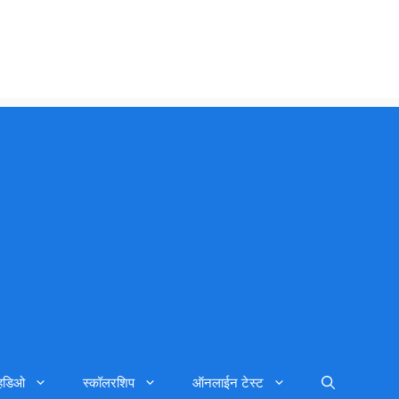
्हिडिओ
स्कॉलरशिप
ऑनलाईन टेस्ट