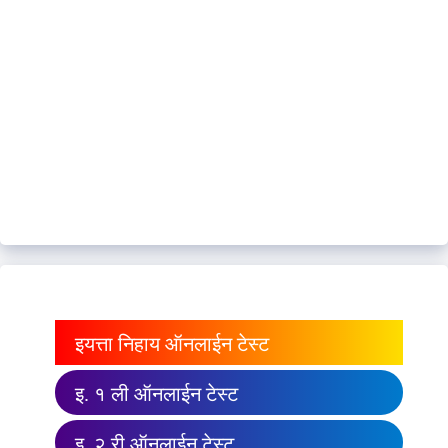
इयत्ता निहाय ऑनलाईन टेस्ट
इ. १ ली ऑनलाईन टेस्ट
इ. २ री ऑनलाईन टेस्ट