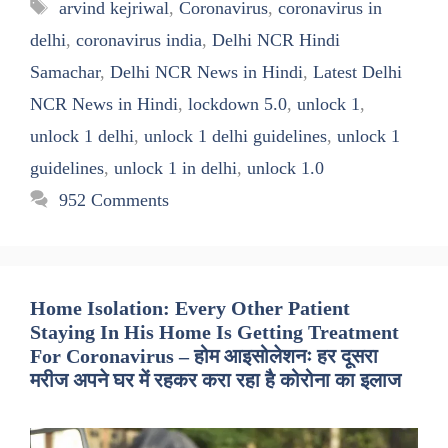
Tags
arvind kejriwal
,
Coronavirus
,
coronavirus in
delhi
,
coronavirus india
,
Delhi NCR Hindi
Samachar
,
Delhi NCR News in Hindi
,
Latest Delhi
NCR News in Hindi
,
lockdown 5.0
,
unlock 1
,
unlock 1 delhi
,
unlock 1 delhi guidelines
,
unlock 1
guidelines
,
unlock 1 in delhi
,
unlock 1.0
952 Comments
Home Isolation: Every Other Patient
Staying In His Home Is Getting Treatment
For Coronavirus – होम आइसोलेशनः हर दूसरा
मरीज अपने घर में रहकर करा रहा है कोरोना का इलाज