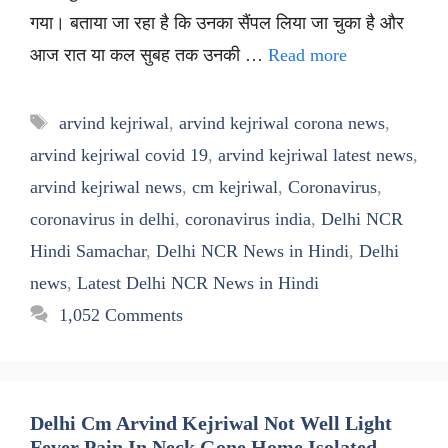
गया। बताया जा रहा है कि उनका सैंपल लिया जा चुका है और
आज रात या कल सुबह तक उनकी …
Read more
Tags
arvind kejriwal
,
arvind kejriwal corona news
,
arvind kejriwal covid 19
,
arvind kejriwal latest news
,
arvind kejriwal news
,
cm kejriwal
,
Coronavirus
,
coronavirus in delhi
,
coronavirus india
,
Delhi NCR
Hindi Samachar
,
Delhi NCR News in Hindi
,
Delhi
news
,
Latest Delhi NCR News in Hindi
1,052 Comments
Delhi Cm Arvind Kejriwal Not Well Light
Fever Pain In Neck Gone Home Isolated