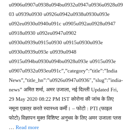
u0906u0907u0938u094bu0932u0947u0936u0928u09
03 u0939u0930 u0926u0942u0938u0930u093e
u092eu0930u0940u091c u0905u092au0928u0947
u0918u0930 u092eu0947u0902
u0930u0939u0915u0930 u0915u0930u093e
u0930u0939u093e u0939u0948
u0915u094bu0930u094bu0928u093e u0915u093e
u0907u0932u093eu091c”,”category”:”title”:”India
News”,”title_hn”:”u0926u0947u0936″,”slug”:”india-
news” अमित शर्मा, अमर उजाला, नई दिल्ली Updated Fri,
29 May 2020 08:22 PM IST कोरोना की जांच के लिए
नमूना एकत्र करते स्वास्थ्य कर्मी। – फोटो : PTI (फाइल
फोटो) विज्ञापन मुक्त विशिष्ट अनुभव के लिए अमर उजाला प्लस
…
Read more