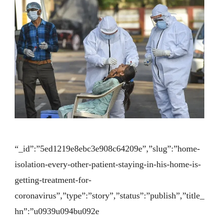
“_id”:”5ed1219e8ebc3e908c64209e”,”slug”:”home-
isolation-every-other-patient-staying-in-his-home-is-
getting-treatment-for-
coronavirus”,”type”:”story”,”status”:”publish”,”title_
hn”:”u0939u094bu092e