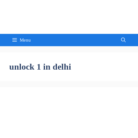
Skip
to
Sandeep Waghmore
content
Menu
unlock 1 in delhi