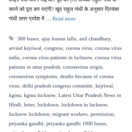
सपने को पूरा कर पाएंगी? खुद राहुल गांधी के अनुसार प्रियंका
गांधी उत्तर प्रदेश में …
Read more
Tags
300 buses
,
ajay kumar lallu
,
anil chaudhary
,
arvind kejriwal
,
congress
,
corona virus
,
corona virus
india
,
corona virus patients in lucknow
,
corona virus
patients in uttar pradesh
,
coronavirus origin
,
coronavirus symptoms
,
deaths because of corona
virus
,
delhi pradesh congress committe
,
kejriwal
,
kgmu
,
kgmu lucknow
,
Latest Uttar Pradesh News in
Hindi
,
letter
,
lockdown
,
lockdown in lucknow
,
lucknow lockdown
,
migrant workers
,
permission
,
priyanka gandhi
,
priyanka gandhi 1000 buses
,