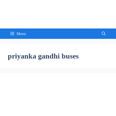
Skip
to
Sandeep Waghmore
content
Menu
priyanka gandhi buses