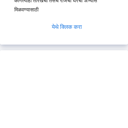
कोणत्याही तारखेचा तसेच रोजचा घरचा अभ्यास
मिळवण्यासाठी
येथे क्लिक करा