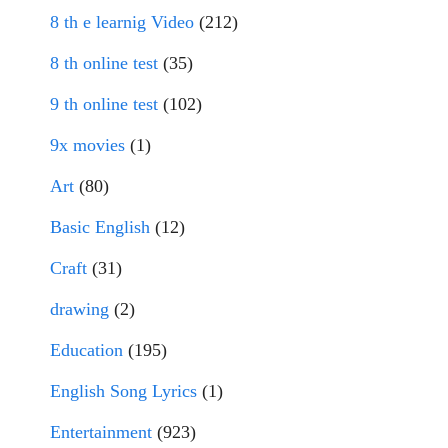
8 th e learnig Video
(212)
8 th online test
(35)
9 th online test
(102)
9x movies
(1)
Art
(80)
Basic English
(12)
Craft
(31)
drawing
(2)
Education
(195)
English Song Lyrics
(1)
Entertainment
(923)