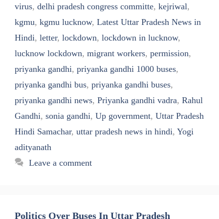
virus
,
delhi pradesh congress committe
,
kejriwal
,
kgmu
,
kgmu lucknow
,
Latest Uttar Pradesh News in
Hindi
,
letter
,
lockdown
,
lockdown in lucknow
,
lucknow lockdown
,
migrant workers
,
permission
,
priyanka gandhi
,
priyanka gandhi 1000 buses
,
priyanka gandhi bus
,
priyanka gandhi buses
,
priyanka gandhi news
,
Priyanka gandhi vadra
,
Rahul
Gandhi
,
sonia gandhi
,
Up government
,
Uttar Pradesh
Hindi Samachar
,
uttar pradesh news in hindi
,
Yogi
adityanath
Leave a comment
Politics Over Buses In Uttar Pradesh