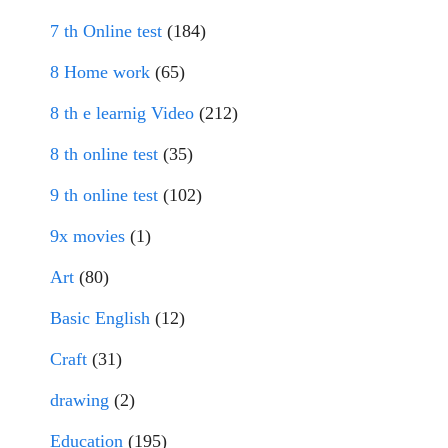
7 th Online test
(184)
8 Home work
(65)
8 th e learnig Video
(212)
8 th online test
(35)
9 th online test
(102)
9x movies
(1)
Art
(80)
Basic English
(12)
Craft
(31)
drawing
(2)
Education
(195)