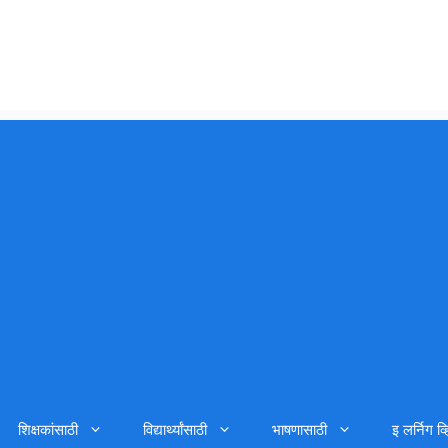
शिक्षकांसाठी
विद्यार्थ्यांसाठी
भाषणासाठी
इ लर्निग व