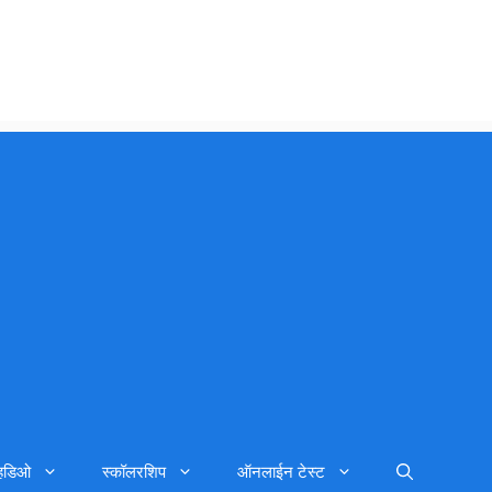
्हिडिओ
स्कॉलरशिप
ऑनलाईन टेस्ट