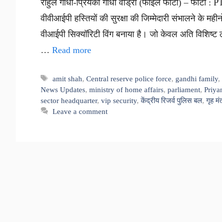
राहुल गांधी-प्रियंका गांधी वाड्रा (फाइल फोटो) – फोटो : PTI 
वीवीआईपी हस्तियों की सुरक्षा की जिम्मेदारी संभालने के मही
वीआईपी सिक्यॉरिटी विंग बनाया है। जो केवल अति विशिष्ट लो
…
Read more
Tags
amit shah
,
Central reserve police force
,
gandhi family
News Updates
,
ministry of home affairs
,
parliament
,
Priya
sector headquarter
,
vip security
,
केंद्रीय रिजर्व पुलिस बल
,
गृह मं
Leave a comment