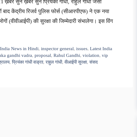
ख़बर सुनें ख़बर सुनें प्रियंका गांधी, राहुल गांधी जैसी
नों बाद केंद्रीय रिजर्व पुलिस फोर्स (सीआरपीएफ) ने एक नया
गों (वीवीआईपी) की सुरक्षा की जिम्मेदारी संभालेगा। इस विंग
,
India News in Hindi
,
inspector general
,
issues
,
Latest India
nka gandhi vadra
,
proposal
,
Rahul Gandhi
,
violation
,
vip
त्रालय
,
प्रियंका गांधी वाड्राा
,
राहुल गांधी
,
वीआईपी सुरक्षा
,
संसद