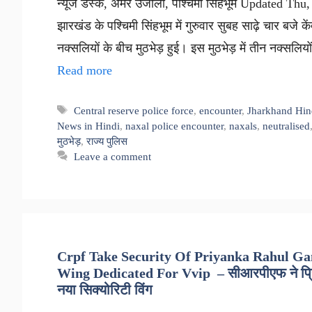
न्यूज डेस्क, अमर उजाला, पश्चिमी सिंहभूम Updated Thu
झारखंड के पश्चिमी सिंहभूम में गुरुवार सुबह साढ़े चार बजे
नक्सलियों के बीच मुठभेड़ हुई। इस मुठभेड़ में तीन नक्स
Read more
Tags
Central reserve police force
,
encounter
,
Jharkhand Hin
News in Hindi
,
naxal police encounter
,
naxals
,
neutralised
मुठभेड़
,
राज्य पुलिस
Leave a comment
Crpf Take Security Of Priyanka Rahul Gan
Wing Dedicated For Vvip – सीआरपीएफ ने प्रियंक
नया सिक्योरिटी विंग