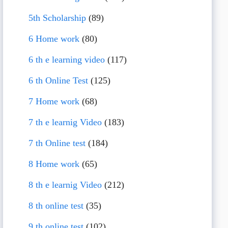
5th Scholarship
(89)
6 Home work
(80)
6 th e learning video
(117)
6 th Online Test
(125)
7 Home work
(68)
7 th e learnig Video
(183)
7 th Online test
(184)
8 Home work
(65)
8 th e learnig Video
(212)
8 th online test
(35)
9 th online test
(102)