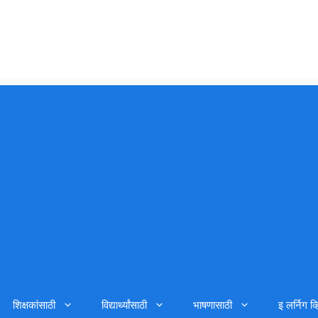
शिक्षकांसाठी
विद्यार्थ्यांसाठी
भाषणासाठी
इ लर्निग व