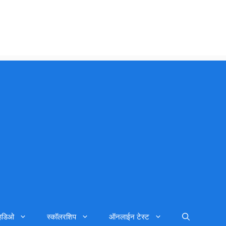
्हिडिओ
स्कॉलरशिप
ऑनलाईन टेस्ट