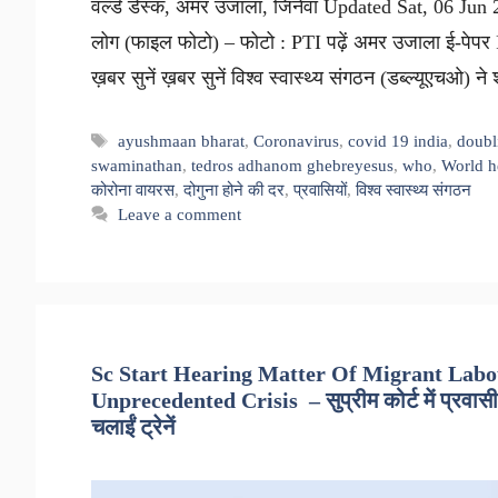
वर्ल्ड डेस्क, अमर उजाला, जिनेवा Updated Sat, 06 Jun
लोग (फाइल फोटो) – फोटो : PTI पढ़ें अमर उजाला ई-पेपर Fre
ख़बर सुनें ख़बर सुनें विश्व स्वास्थ्य संगठन (डब्ल्यूएचओ)
Tags
ayushmaan bharat
,
Coronavirus
,
covid 19 india
,
doubl
swaminathan
,
tedros adhanom ghebreyesus
,
who
,
World h
कोरोना वायरस
,
दोगुना होने की दर
,
प्रवासियों
,
विश्व स्वास्थ्य संगठन
Leave a comment
Sc Start Hearing Matter Of Migrant Labou
Unprecedented Crisis – सुप्रीम कोर्ट में प्रवासी 
चलाईं ट्रेनें