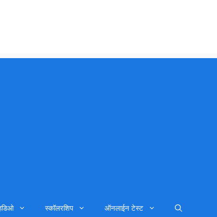
्हिडिओ
स्कॉलरशिप
ऑनलाईन टेस्ट