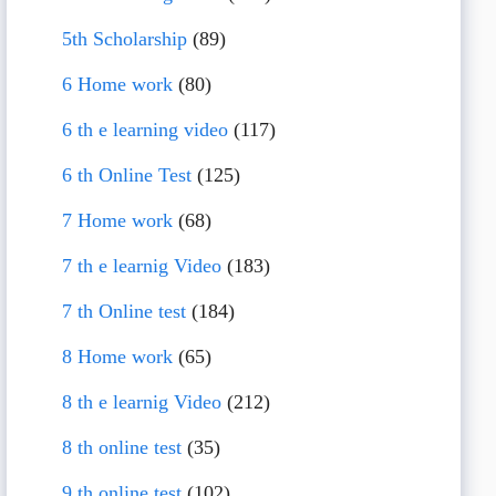
5th Scholarship
(89)
6 Home work
(80)
6 th e learning video
(117)
6 th Online Test
(125)
7 Home work
(68)
7 th e learnig Video
(183)
7 th Online test
(184)
8 Home work
(65)
8 th e learnig Video
(212)
8 th online test
(35)
9 th online test
(102)