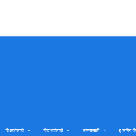
शिक्षकांसाठी
विद्यार्थ्यांसाठी
भाषणासाठी
इ लर्निग व