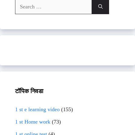
Search
for:
टॉपिक निवडा
1 st e learning video
(155)
1 st Home work
(73)
1 st online test
(4)