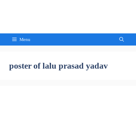
Skip
to
Sandeep Waghmore
content
Menu
poster of lalu prasad yadav