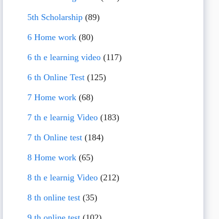
5th Scholarship
(89)
6 Home work
(80)
6 th e learning video
(117)
6 th Online Test
(125)
7 Home work
(68)
7 th e learnig Video
(183)
7 th Online test
(184)
8 Home work
(65)
8 th e learnig Video
(212)
8 th online test
(35)
9 th online test
(102)