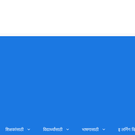
शिक्षकांसाठी
विद्यार्थ्यांसाठी
भाषणासाठी
इ लर्निग व