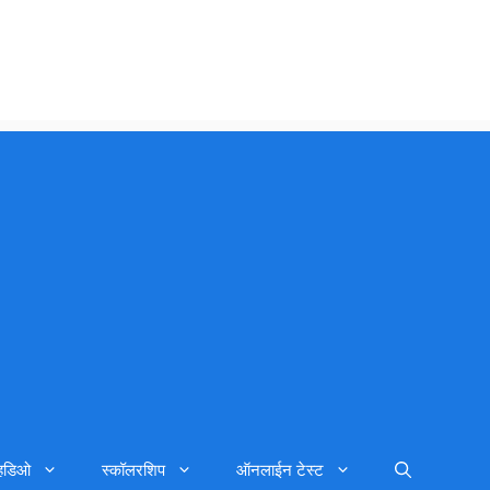
्हिडिओ
स्कॉलरशिप
ऑनलाईन टेस्ट