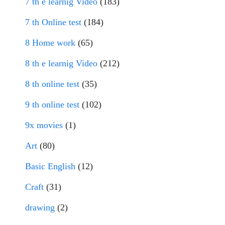
7 th e learnig Video
(183)
7 th Online test
(184)
8 Home work
(65)
8 th e learnig Video
(212)
8 th online test
(35)
9 th online test
(102)
9x movies
(1)
Art
(80)
Basic English
(12)
Craft
(31)
drawing
(2)