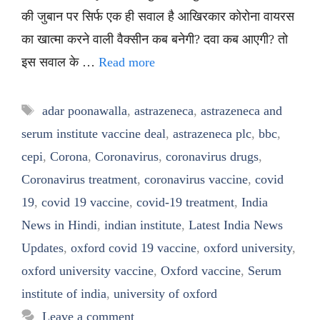
की जुबान पर सिर्फ एक ही सवाल है आखिरकार कोरोना वायरस
का खात्मा करने वाली वैक्सीन कब बनेगी? दवा कब आएगी? तो
इस सवाल के …
Read more
Tags
adar poonawalla
,
astrazeneca
,
astrazeneca and
serum institute vaccine deal
,
astrazeneca plc
,
bbc
,
cepi
,
Corona
,
Coronavirus
,
coronavirus drugs
,
Coronavirus treatment
,
coronavirus vaccine
,
covid
19
,
covid 19 vaccine
,
covid-19 treatment
,
India
News in Hindi
,
indian institute
,
Latest India News
Updates
,
oxford covid 19 vaccine
,
oxford university
,
oxford university vaccine
,
Oxford vaccine
,
Serum
institute of india
,
university of oxford
Leave a comment