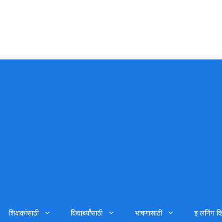
शिक्षकांसाठी
विद्यार्थ्यांसाठी
भाषणासाठी
इ लर्निग व