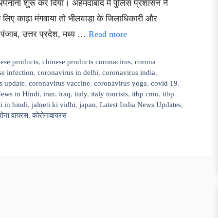
को अपनाना शुरू कर दिया। अहमदाबाद में पुलिस प्रशासन ने
 लिए काढ़ा मंगवाया तो भीलवाड़ा के जिलाधिकारी और
ंजाब, उत्तर प्रदेश, मध्य …
Read more
nese products
,
chinese products coronacirus
,
corona
e infection
,
coronavirus in delhi
,
coronavirus india
,
s update
,
coronavirus vaccine
,
coronavirus yoga
,
covid 19
,
News in Hindi
,
iran
,
iraq
,
italy
,
italy tourists
,
itbp cmo
,
itbp
ti in hindi
,
jalneti ki vidhi
,
japan
,
Latest India News Updates
,
रोना वायरस
,
कोरोनावायरस