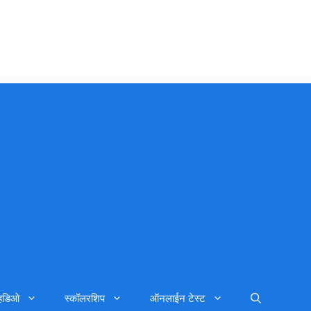
्हिडिओ
स्कॉलरशिप
ऑनलाईन टेस्ट