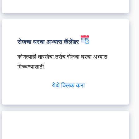
रोजचा घरचा अभ्यास कॅलेंडर
कोणत्याही तारखेचा तसेच रोजचा घरचा अभ्यास
मिळवण्यासाठी
येथे क्लिक करा