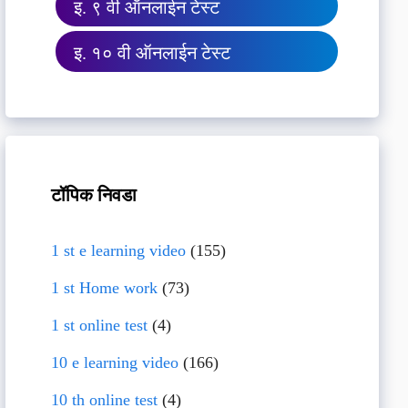
इ. ९ वी ऑनलाईन टेस्ट
इ. १० वी ऑनलाईन टेस्ट
टॉपिक निवडा
1 st e learning video
(155)
1 st Home work
(73)
1 st online test
(4)
10 e learning video
(166)
10 th online test
(4)