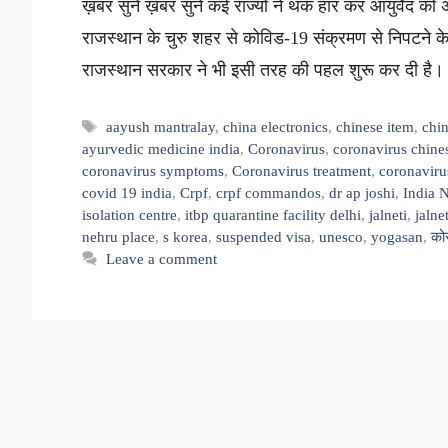
ख़बर सुनें ख़बर सुनें कई राज्यों ने थक हार कर आयुर्वेद 
राजस्थान के चुरु शहर से कोविड-19 संक्रमण से निपटने के
राजस्थान सरकार ने भी इसी तरह की पहल शुरू कर दी है। प
Tags
aayush mantralay
,
china electronics
,
chinese item
,
chi
ayurvedic medicine india
,
Coronavirus
,
coronavirus chines
coronavirus symptoms
,
Coronavirus treatment
,
coronaviru
covid 19 india
,
Crpf
,
crpf commandos
,
dr ap joshi
,
India 
isolation centre
,
itbp quarantine facility delhi
,
jalneti
,
jalne
nehru place
,
s korea
,
suspended visa
,
unesco
,
yogasan
,
को
Leave a comment