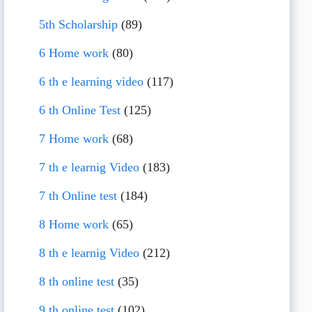
5th Scholarship
(89)
6 Home work
(80)
6 th e learning video
(117)
6 th Online Test
(125)
7 Home work
(68)
7 th e learnig Video
(183)
7 th Online test
(184)
8 Home work
(65)
8 th e learnig Video
(212)
8 th online test
(35)
9 th online test
(102)