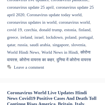
coronavirus update 25 april
,
coronavirus update 25
april 2020
,
Coronavirus update today world
,
coronavirus updates in world
,
coronavirus world
,
covid 19
,
czechia
,
donald trump
,
estonia
,
finland
,
greece
,
ireland
,
israel
,
lockdown
,
poland
,
portugal
,
qatar
,
russia
,
saudi arabia
,
singapore
,
slovenia
,
World Hindi News
,
World News in Hindi
,
कोरोना
वायरस
,
कोरोना वायरस का कहर
,
दुनिया में कोरोना वायरस
Leave a comment
Coronavirus World Live Updates Hindi
News Covid19 Positive Cases And Death Toll
Continue Rises America, Britain, Italy,