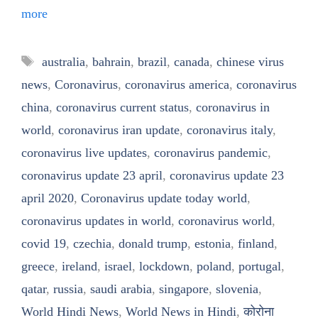
more
Tags
australia
,
bahrain
,
brazil
,
canada
,
chinese virus
news
,
Coronavirus
,
coronavirus america
,
coronavirus
china
,
coronavirus current status
,
coronavirus in
world
,
coronavirus iran update
,
coronavirus italy
,
coronavirus live updates
,
coronavirus pandemic
,
coronavirus update 23 april
,
coronavirus update 23
april 2020
,
Coronavirus update today world
,
coronavirus updates in world
,
coronavirus world
,
covid 19
,
czechia
,
donald trump
,
estonia
,
finland
,
greece
,
ireland
,
israel
,
lockdown
,
poland
,
portugal
,
qatar
,
russia
,
saudi arabia
,
singapore
,
slovenia
,
World Hindi News
,
World News in Hindi
,
कोरोना