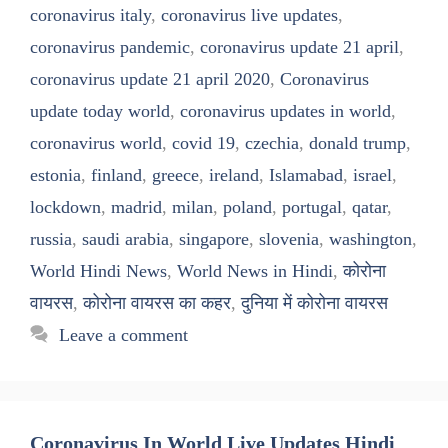
coronavirus italy
,
coronavirus live updates
,
coronavirus pandemic
,
coronavirus update 21 april
,
coronavirus update 21 april 2020
,
Coronavirus
update today world
,
coronavirus updates in world
,
coronavirus world
,
covid 19
,
czechia
,
donald trump
,
estonia
,
finland
,
greece
,
ireland
,
Islamabad
,
israel
,
lockdown
,
madrid
,
milan
,
poland
,
portugal
,
qatar
,
russia
,
saudi arabia
,
singapore
,
slovenia
,
washington
,
World Hindi News
,
World News in Hindi
,
कोरोना
वायरस
,
कोरोना वायरस का कहर
,
दुनिया में कोरोना वायरस
Leave a comment
Coronavirus In World Live Updates Hindi