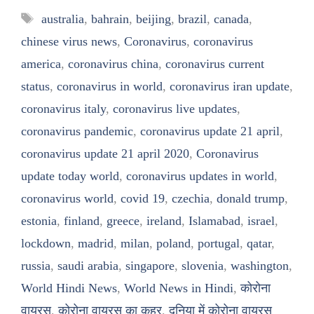
Tags
australia
,
bahrain
,
beijing
,
brazil
,
canada
,
chinese virus news
,
Coronavirus
,
coronavirus
america
,
coronavirus china
,
coronavirus current
status
,
coronavirus in world
,
coronavirus iran update
,
coronavirus italy
,
coronavirus live updates
,
coronavirus pandemic
,
coronavirus update 21 april
,
coronavirus update 21 april 2020
,
Coronavirus
update today world
,
coronavirus updates in world
,
coronavirus world
,
covid 19
,
czechia
,
donald trump
,
estonia
,
finland
,
greece
,
ireland
,
Islamabad
,
israel
,
lockdown
,
madrid
,
milan
,
poland
,
portugal
,
qatar
,
russia
,
saudi arabia
,
singapore
,
slovenia
,
washington
,
World Hindi News
,
World News in Hindi
,
कोरोना
वायरस
,
कोरोना वायरस का कहर
,
दुनिया में कोरोना वायरस