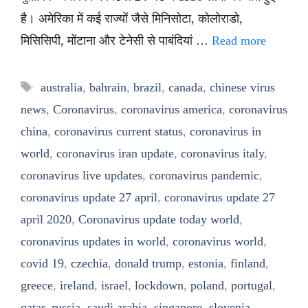
है। अमेरिका में कई राज्यों जैसे मिनिसोटा, कोलोराडो,
मिसिसिपी, मोंटाना और टेनेसी से पाबंदियां …
Read more
Tags
australia
,
bahrain
,
brazil
,
canada
,
chinese virus
news
,
Coronavirus
,
coronavirus america
,
coronavirus
china
,
coronavirus current status
,
coronavirus in
world
,
coronavirus iran update
,
coronavirus italy
,
coronavirus live updates
,
coronavirus pandemic
,
coronavirus update 27 april
,
coronavirus update 27
april 2020
,
Coronavirus update today world
,
coronavirus updates in world
,
coronavirus world
,
covid 19
,
czechia
,
donald trump
,
estonia
,
finland
,
greece
,
ireland
,
israel
,
lockdown
,
poland
,
portugal
,
qatar
,
russia
,
saudi arabia
,
singapore
,
slovenia
,