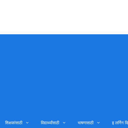
शिक्षकांसाठी
विद्यार्थ्यांसाठी
भाषणासाठी
इ लर्निग व