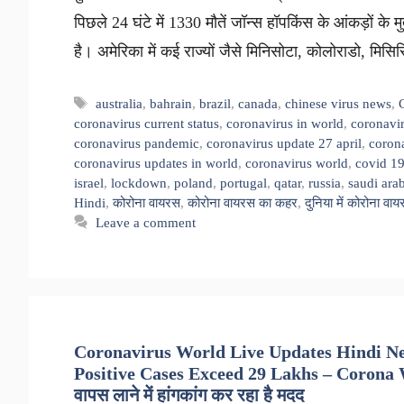
पिछले 24 घंटे में 1330 मौतें जॉन्स हॉपकिंस के आंकड़ों के म
है। अमेरिका में कई राज्यों जैसे मिनिसोटा, कोलोराडो, मिसि
Tags
australia
,
bahrain
,
brazil
,
canada
,
chinese virus news
,
coronavirus current status
,
coronavirus in world
,
coronavir
coronavirus pandemic
,
coronavirus update 27 april
,
corona
coronavirus updates in world
,
coronavirus world
,
covid 1
israel
,
lockdown
,
poland
,
portugal
,
qatar
,
russia
,
saudi ara
Hindi
,
कोरोना वायरस
,
कोरोना वायरस का कहर
,
दुनिया में कोरोना वा
Leave a comment
Coronavirus World Live Updates Hindi Ne
Positive Cases Exceed 29 Lakhs – Corona Wor
वापस लाने में हांगकांग कर रहा है मदद