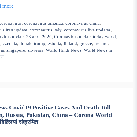
d more
Coronavirus
,
coronavirus america
,
coronavirus china
,
us iran update
,
coronavirus italy
,
coronavirus live updates
,
virus update 23 april 2020
,
Coronavirus update today world
,
9
,
czechia
,
donald trump
,
estonia
,
finland
,
greece
,
ireland
,
bia
,
singapore
,
slovenia
,
World Hindi News
,
World News in
यरस
ws Covid19 Positive Cases And Death Toll
in, Russia, Pakistan, China – Corona World
ो बिल्लियां संक्रमित