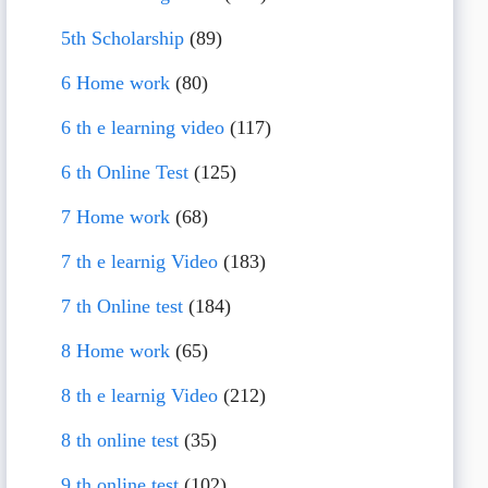
5th Scholarship
(89)
6 Home work
(80)
6 th e learning video
(117)
6 th Online Test
(125)
7 Home work
(68)
7 th e learnig Video
(183)
7 th Online test
(184)
8 Home work
(65)
8 th e learnig Video
(212)
8 th online test
(35)
9 th online test
(102)