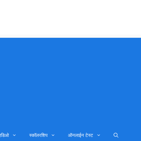
्हिडिओ
स्कॉलरशिप
ऑनलाईन टेस्ट