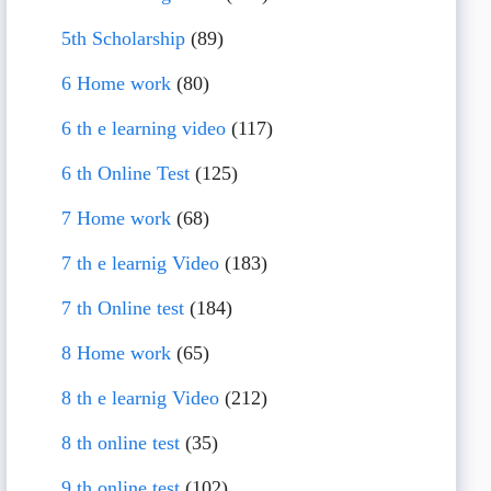
5th Scholarship
(89)
6 Home work
(80)
6 th e learning video
(117)
6 th Online Test
(125)
7 Home work
(68)
7 th e learnig Video
(183)
7 th Online test
(184)
8 Home work
(65)
8 th e learnig Video
(212)
8 th online test
(35)
9 th online test
(102)