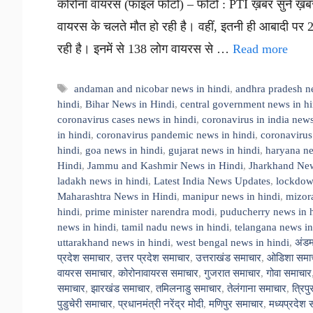
कोरोना वायरस (फाइल फोटो) – फोटो : PTI ख़बर सुनें ख़बर
वायरस के चलते मौत हो रही है। वहीं, इतनी ही आबादी पर 
रही है। इनमें से 138 लोग वायरस से …
Read more
Tags
andaman and nicobar news in hindi
,
andhra pradesh n
hindi
,
Bihar News in Hindi
,
central government news in hi
coronavirus cases news in hindi
,
coronavirus in india news
in hindi
,
coronavirus pandemic news in hindi
,
coronavirus
hindi
,
goa news in hindi
,
gujarat news in hindi
,
haryana ne
Hindi
,
Jammu and Kashmir News in Hindi
,
Jharkhand New
ladakh news in hindi
,
Latest India News Updates
,
lockdown
Maharashtra News in Hindi
,
manipur news in hindi
,
mizor
hindi
,
prime minister narendra modi
,
puducherry news in 
news in hindi
,
tamil nadu news in hindi
,
telangana news in
uttarakhand news in hindi
,
west bengal news in hindi
,
अंडम
प्रदेश समाचार
,
उत्तर प्रदेश समाचार
,
उत्तराखंड समाचार
,
ओडिशा समा
वायरस समाचार
,
कोरोनावायरस समाचार
,
गुजरात समाचार
,
गोवा समाचार
समाचार
,
झारखंड समाचार
,
तमिलनाडु समाचार
,
तेलंगाना समाचार
,
त्रिप
पुडुचेरी समाचार
,
प्रधानमंत्री नरेंद्र मोदी
,
मणिपुर समाचार
,
मध्यप्रदेश 