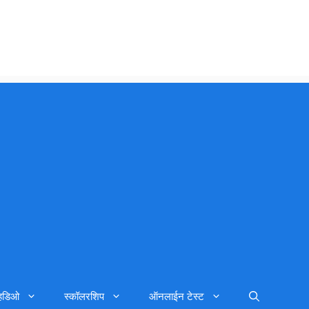
्हिडिओ
स्कॉलरशिप
ऑनलाईन टेस्ट