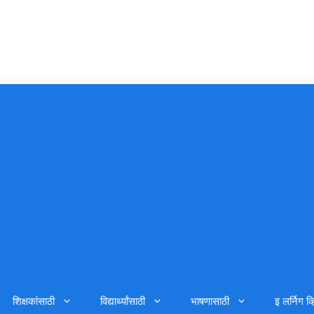
शिक्षकांसाठी
विद्यार्थ्यांसाठी
भाषणासाठी
इ लर्निग व