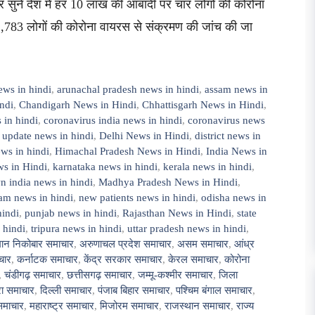
 सुनें देश में हर 10 लाख की आबादी पर चार लोगों की कोरोना
2,783 लोगों की कोरोना वायरस से संक्रमण की जांच की जा
ews in hindi
,
arunachal pradesh news in hindi
,
assam news in
ndi
,
Chandigarh News in Hindi
,
Chhattisgarh News in Hindi
,
 in hindi
,
coronavirus india news in hindi
,
coronavirus news
 update news in hindi
,
Delhi News in Hindi
,
district news in
ws in hindi
,
Himachal Pradesh News in Hindi
,
India News in
s in Hindi
,
karnataka news in hindi
,
kerala news in hindi
,
 india news in hindi
,
Madhya Pradesh News in Hindi
,
am news in hindi
,
new patients news in hindi
,
odisha news in
hindi
,
punjab news in hindi
,
Rajasthan News in Hindi
,
state
 hindi
,
tripura news in hindi
,
uttar pradesh news in hindi
,
ान निकोबार समाचार
,
अरुणाचल प्रदेश समाचार
,
असम समाचार
,
आंध्र
चार
,
कर्नाटक समाचार
,
केंद्र सरकार समाचार
,
केरल समाचार
,
कोरोना
,
चंडीगढ़ समाचार
,
छत्तीसगढ़ समाचार
,
जम्मू-कश्मीर समाचार
,
जिला
ुरा समाचार
,
दिल्ली समाचार
,
पंजाब बिहार समाचार
,
पश्चिम बंगाल समाचार
,
समाचार
,
महाराष्ट्र समाचार
,
मिजोरम समाचार
,
राजस्थान समाचार
,
राज्य