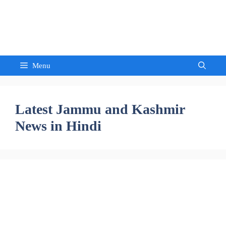
Skip
to
Sandeep Waghmore
content
Menu
Latest Jammu and Kashmir
News in Hindi