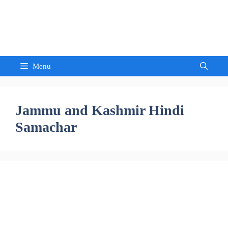
Skip
to
Sandeep Waghmore
content
Menu
Jammu and Kashmir Hindi
Samachar