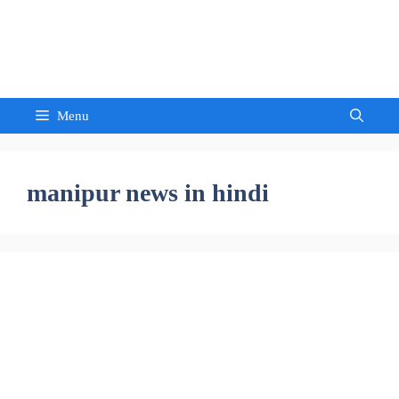
Skip
to
Sandeep Waghmore
content
Menu
manipur news in hindi