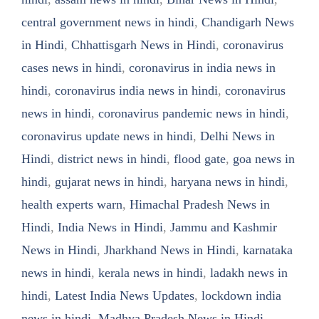
central government news in hindi
,
Chandigarh News
in Hindi
,
Chhattisgarh News in Hindi
,
coronavirus
cases news in hindi
,
coronavirus in india news in
hindi
,
coronavirus india news in hindi
,
coronavirus
news in hindi
,
coronavirus pandemic news in hindi
,
coronavirus update news in hindi
,
Delhi News in
Hindi
,
district news in hindi
,
flood gate
,
goa news in
hindi
,
gujarat news in hindi
,
haryana news in hindi
,
health experts warn
,
Himachal Pradesh News in
Hindi
,
India News in Hindi
,
Jammu and Kashmir
News in Hindi
,
Jharkhand News in Hindi
,
karnataka
news in hindi
,
kerala news in hindi
,
ladakh news in
hindi
,
Latest India News Updates
,
lockdown india
news in hindi
,
Madhya Pradesh News in Hindi
,