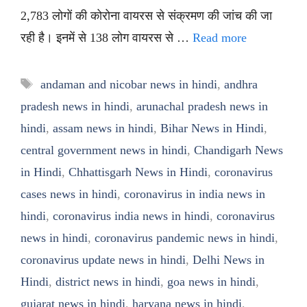
2,783 लोगों की कोरोना वायरस से संक्रमण की जांच की जा
रही है। इनमें से 138 लोग वायरस से …
Read more
Tags
andaman and nicobar news in hindi
,
andhra
pradesh news in hindi
,
arunachal pradesh news in
hindi
,
assam news in hindi
,
Bihar News in Hindi
,
central government news in hindi
,
Chandigarh News
in Hindi
,
Chhattisgarh News in Hindi
,
coronavirus
cases news in hindi
,
coronavirus in india news in
hindi
,
coronavirus india news in hindi
,
coronavirus
news in hindi
,
coronavirus pandemic news in hindi
,
coronavirus update news in hindi
,
Delhi News in
Hindi
,
district news in hindi
,
goa news in hindi
,
gujarat news in hindi
,
haryana news in hindi
,