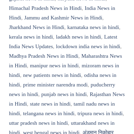
Himachal Pradesh News in Hindi
,
India News in
Hindi
,
Jammu and Kashmir News in Hindi
,
Jharkhand News in Hindi
,
karnataka news in hindi
,
kerala news in hindi
,
ladakh news in hindi
,
Latest
India News Updates
,
lockdown india news in hindi
,
Madhya Pradesh News in Hindi
,
Maharashtra News
in Hindi
,
manipur news in hindi
,
mizoram news in
hindi
,
new patients news in hindi
,
odisha news in
hindi
,
prime minister narendra modi
,
puducherry
news in hindi
,
punjab news in hindi
,
Rajasthan News
in Hindi
,
state news in hindi
,
tamil nadu news in
hindi
,
telangana news in hindi
,
tripura news in hindi
,
uttar pradesh news in hindi
,
uttarakhand news in
hindi
,
west bengal news in hindi
,
अंडमान निकोबार