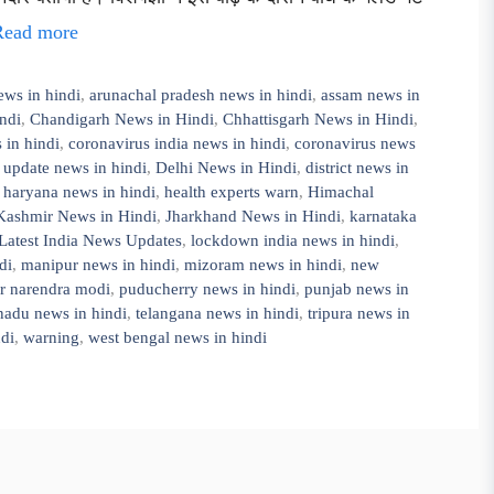
Read more
ews in hindi
,
arunachal pradesh news in hindi
,
assam news in
ndi
,
Chandigarh News in Hindi
,
Chhattisgarh News in Hindi
,
 in hindi
,
coronavirus india news in hindi
,
coronavirus news
 update news in hindi
,
Delhi News in Hindi
,
district news in
,
haryana news in hindi
,
health experts warn
,
Himachal
ashmir News in Hindi
,
Jharkhand News in Hindi
,
karnataka
Latest India News Updates
,
lockdown india news in hindi
,
di
,
manipur news in hindi
,
mizoram news in hindi
,
new
er narendra modi
,
puducherry news in hindi
,
punjab news in
nadu news in hindi
,
telangana news in hindi
,
tripura news in
ndi
,
warning
,
west bengal news in hindi