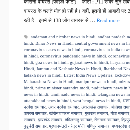
कोरोना वायरस (फाइल फोटो) – फोटो : PTI ख़बर सुनें ख़बर
वायरस के चलते मौत हो रही है। वहीं, इतनी ही आबादी पर 
रही है। इनमें से 138 लोग वायरस से …
Read more
Tags
andaman and nicobar news in hindi
,
andhra pradesh n
hindi
,
Bihar News in Hindi
,
central government news in hi
coronavirus cases news in hindi
,
coronavirus in india news
in hindi
,
coronavirus pandemic news in hindi
,
coronavirus
hindi
,
goa news in hindi
,
gujarat news in hindi
,
haryana ne
Hindi
,
Jammu and Kashmir News in Hindi
,
Jharkhand New
ladakh news in hindi
,
Latest India News Updates
,
lockdown
Maharashtra News in Hindi
,
manipur news in hindi
,
mizor
hindi
,
prime minister narendra modi
,
puducherry news in 
news in hindi
,
tamil nadu news in hindi
,
telangana news in
uttarakhand news in hindi
,
west bengal news in hindi
,
अंडम
प्रदेश समाचार
,
उत्तर प्रदेश समाचार
,
उत्तराखंड समाचार
,
ओडिशा समा
वायरस समाचार
,
कोरोनावायरस समाचार
,
गुजरात समाचार
,
गोवा समाचार
समाचार
,
झारखंड समाचार
,
तमिलनाडु समाचार
,
तेलंगाना समाचार
,
त्रिप
पुडुचेरी समाचार
,
प्रधानमंत्री नरेंद्र मोदी
,
मणिपुर समाचार
,
मध्यप्रदेश 