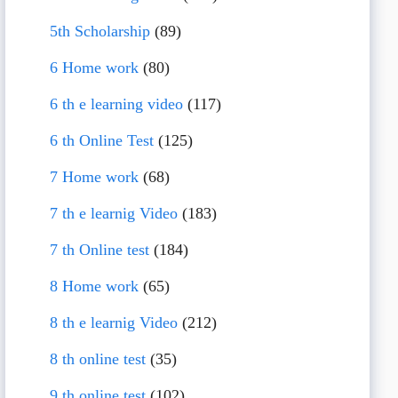
5th Scholarship
(89)
6 Home work
(80)
6 th e learning video
(117)
6 th Online Test
(125)
7 Home work
(68)
7 th e learnig Video
(183)
7 th Online test
(184)
8 Home work
(65)
8 th e learnig Video
(212)
8 th online test
(35)
9 th online test
(102)