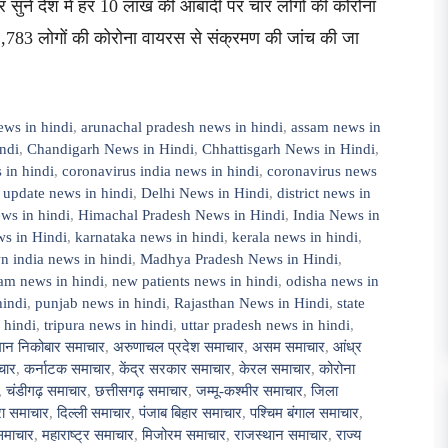
 सुनें देश में हर 10 लाख की आबादी पर चार लोगों की कोरोना
2,783 लोगों की कोरोना वायरस से संक्रमण की जांच की जा
ews in hindi
,
arunachal pradesh news in hindi
,
assam news in
ndi
,
Chandigarh News in Hindi
,
Chhattisgarh News in Hindi
,
 in hindi
,
coronavirus india news in hindi
,
coronavirus news
 update news in hindi
,
Delhi News in Hindi
,
district news in
ws in hindi
,
Himachal Pradesh News in Hindi
,
India News in
s in Hindi
,
karnataka news in hindi
,
kerala news in hindi
,
 india news in hindi
,
Madhya Pradesh News in Hindi
,
am news in hindi
,
new patients news in hindi
,
odisha news in
hindi
,
punjab news in hindi
,
Rajasthan News in Hindi
,
state
 hindi
,
tripura news in hindi
,
uttar pradesh news in hindi
,
ान निकोबार समाचार
,
अरुणाचल प्रदेश समाचार
,
असम समाचार
,
आंध्र
चार
,
कर्नाटक समाचार
,
केंद्र सरकार समाचार
,
केरल समाचार
,
कोरोना
,
चंडीगढ़ समाचार
,
छत्तीसगढ़ समाचार
,
जम्मू-कश्मीर समाचार
,
जिला
ुरा समाचार
,
दिल्ली समाचार
,
पंजाब बिहार समाचार
,
पश्चिम बंगाल समाचार
,
समाचार
,
महाराष्ट्र समाचार
,
मिजोरम समाचार
,
राजस्थान समाचार
,
राज्य