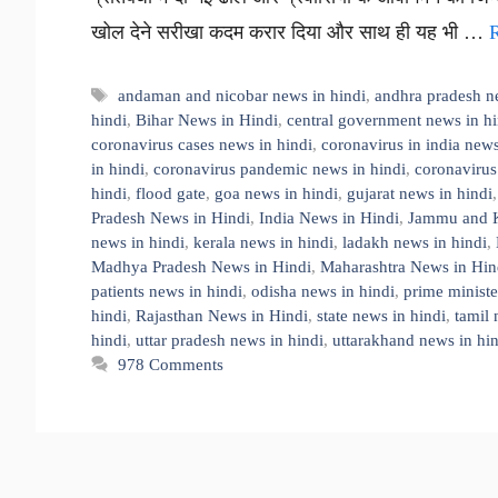
खोल देने सरीखा कदम करार दिया और साथ ही यह भी …
Tags
andaman and nicobar news in hindi
,
andhra pradesh n
hindi
,
Bihar News in Hindi
,
central government news in hi
coronavirus cases news in hindi
,
coronavirus in india news
in hindi
,
coronavirus pandemic news in hindi
,
coronavirus
hindi
,
flood gate
,
goa news in hindi
,
gujarat news in hindi
Pradesh News in Hindi
,
India News in Hindi
,
Jammu and K
news in hindi
,
kerala news in hindi
,
ladakh news in hindi
,
Madhya Pradesh News in Hindi
,
Maharashtra News in Hin
patients news in hindi
,
odisha news in hindi
,
prime minist
hindi
,
Rajasthan News in Hindi
,
state news in hindi
,
tamil 
hindi
,
uttar pradesh news in hindi
,
uttarakhand news in hi
978 Comments