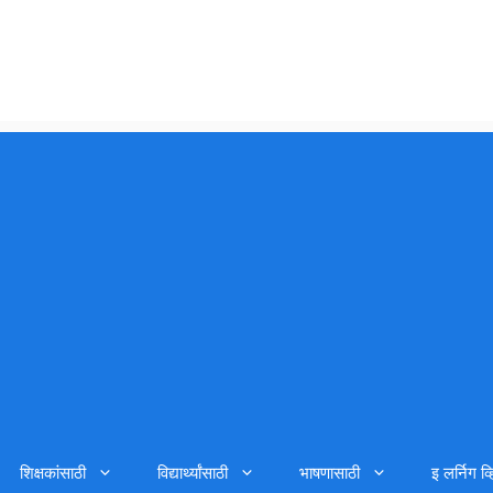
शिक्षकांसाठी
विद्यार्थ्यांसाठी
भाषणासाठी
इ लर्निग व