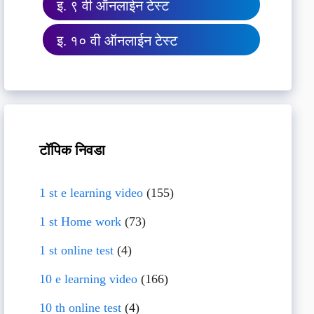
इ. ९ वी ऑनलाईन टेस्ट
इ. १० वी ऑनलाईन टेस्ट
टॉपिक निवडा
1 st e learning video
(155)
1 st Home work
(73)
1 st online test
(4)
10 e learning video
(166)
10 th online test
(4)