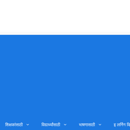
शिक्षकांसाठी
विद्यार्थ्यांसाठी
भाषणासाठी
इ लर्निग व