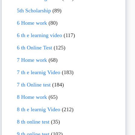
5th Scholarship
(89)
6 Home work
(80)
6 th e learning video
(117)
6 th Online Test
(125)
7 Home work
(68)
7 th e learnig Video
(183)
7 th Online test
(184)
8 Home work
(65)
8 th e learnig Video
(212)
8 th online test
(35)
9 th online test
(102)