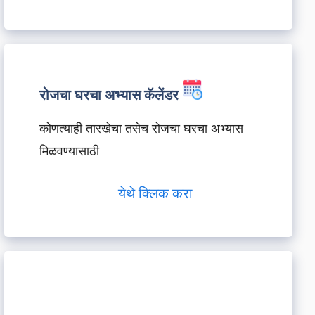
रोजचा घरचा अभ्यास कॅलेंडर
कोणत्याही तारखेचा तसेच रोजचा घरचा अभ्यास
मिळवण्यासाठी
येथे क्लिक करा