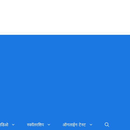
्हिडिओ
स्कॉलरशिप
ऑनलाईन टेस्ट