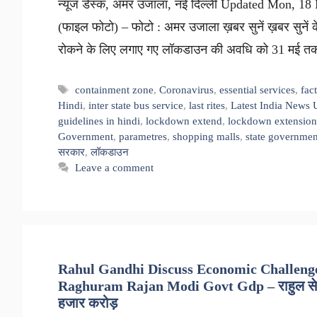
न्यूज डेस्क, अमर उजाला, नई दिल्ली Updated Mon, 1
(फाइल फोटो) – फोटो : अमर उजाला ख़बर सुनें ख़बर सुनें के
रोकने के लिए लगाए गए लॉकडाउन की अवधि को 31 मई त
Tags
containment zone
,
Coronavirus
,
essential services
,
fac
Hindi
,
inter state bus service
,
last rites
,
Latest India News 
guidelines in hindi
,
lockdown extend
,
lockdown extension
Government
,
parametres
,
shopping malls
,
state governmen
सरकार
,
लॉकडाउन
Leave a comment
Rahul Gandhi Discuss Economic Challen
Raghuram Rajan Modi Govt Gdp – राहुल से बोले 
हजार करोड़