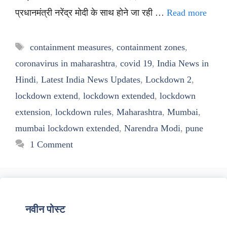
प्रधानमंत्री नरेंद्र मोदी के साथ होने जा रही …
Read more
Tags
containment measures
,
containment zones
,
coronavirus in maharashtra
,
covid 19
,
India News in
Hindi
,
Latest India News Updates
,
Lockdown 2
,
lockdown extend
,
lockdown extended
,
lockdown
extension
,
lockdown rules
,
Maharashtra
,
Mumbai
,
mumbai lockdown extended
,
Narendra Modi
,
pune
1 Comment
नवीन पोस्ट