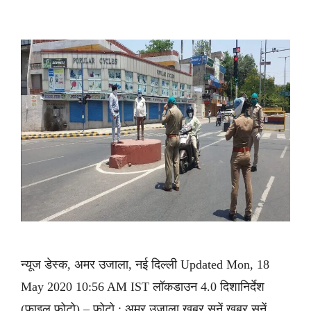
न्यूज डेस्क, अमर उजाला, नई दिल्ली Updated Mon, 18
May 2020 10:56 AM IST लॉकडाउन 4.0 दिशानिर्देश
(फाइल फोटो) – फोटो : अमर उजाला ख़बर सुनें ख़बर सुनें