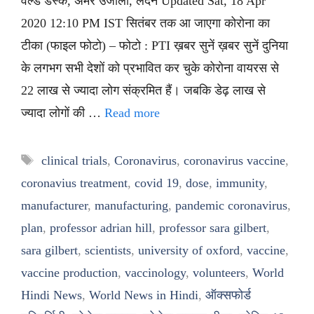
वर्ल्ड डेस्क, अमर उजाला, लंदन Updated Sat, 18 Apr
2020 12:10 PM IST सितंबर तक आ जाएगा कोरोना का
टीका (फाइल फोटो) – फोटो : PTI ख़बर सुनें ख़बर सुनें दुनिया
के लगभग सभी देशों को प्रभावित कर चुके कोरोना वायरस से
22 लाख से ज्यादा लोग संक्रमित हैं। जबकि डेढ़ लाख से
ज्यादा लोगों की …
Read more
Tags
clinical trials
,
Coronavirus
,
coronavirus vaccine
,
coronavius treatment
,
covid 19
,
dose
,
immunity
,
manufacturer
,
manufacturing
,
pandemic coronavirus
,
plan
,
professor adrian hill
,
professor sara gilbert
,
sara gilbert
,
scientists
,
university of oxford
,
vaccine
,
vaccine production
,
vaccinology
,
volunteers
,
World
Hindi News
,
World News in Hindi
,
ऑक्सफोर्ड