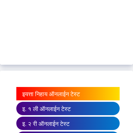
इयत्ता निहाय ऑनलाईन टेस्ट
इ. १ ली ऑनलाईन टेस्ट
इ. २ री ऑनलाईन टेस्ट