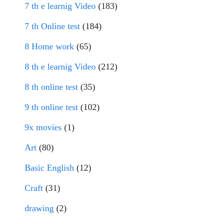
7 th e learnig Video
(183)
7 th Online test
(184)
8 Home work
(65)
8 th e learnig Video
(212)
8 th online test
(35)
9 th online test
(102)
9x movies
(1)
Art
(80)
Basic English
(12)
Craft
(31)
drawing
(2)