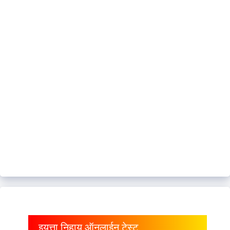
इयत्ता निहाय ऑनलाईन टेस्ट